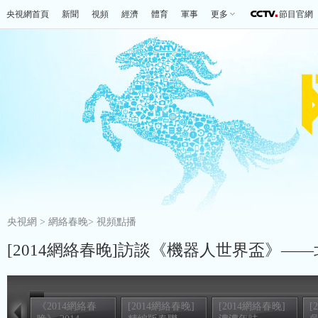
央視網首頁
新聞
視頻
經濟
體育
軍事
更多
節目官網
央視網
>
網絡春晚
>
視頻點播
[2014網絡春晚]訪談《機器人世界盃》—
《2014網絡春
[2014網絡春晚]
[2014網絡春晚]
[