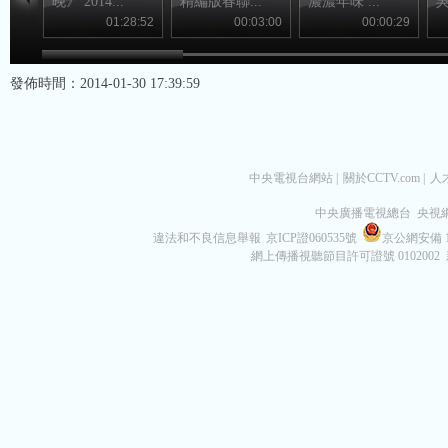
晚》 2014...
精編版春聯...
濃濃年味 ...
吳
01:28:52
00:03:00
00:00:29
發佈時間：2014-01-30 17:39:59
中央電視台網站
|
關於CCTV.com
|
人
中央廣播電視總台 央視
違法和不良信息舉報
京ICP證060535號
京公網安備 11
網上傳播視聽節目許可證號 0102002