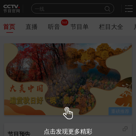
一线
天网
hot
豪门盛宴
首页
直播
听音
节目单
栏目大全
乒乓球
新闻联播
世界杯
熊出没
今日说法
新闻周刊
百家讲坛
重磅推荐
点击发现更多精彩
节目预告