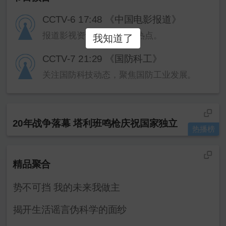
CCTV-6 17:48 《中国电影报道》
报道影视资讯，直击影坛热点。
我知道了
CCTV-7 21:29 《国防科工》
关注国防科技动态，聚焦国防工业发展。
20年战争落幕 塔利班鸣枪庆祝国家独立
热播榜
精品聚合
势不可挡 我的未来我做主
揭开生活谣言伪科学的面纱