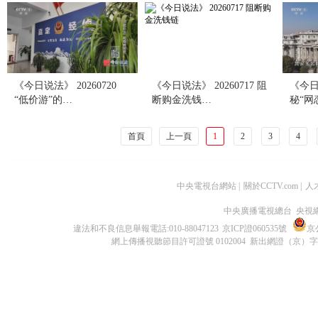
《今日说法》 20260720
《今日说法》 20260717 阻
《今日说
“低价游”的…
断购金洗钱…
秘“网
首頁
上一頁
1
2
3
4
中央電視台網站
|
關於CCTV.com
|
人
中央廣播電視總台 央視
違法和不良信息舉報電話:010-88047123
京ICP證060535號
京公
網上傳播視聽節目許可證號 0102004 新出網證（京）字