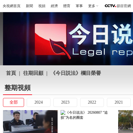
央視網首頁
新聞
視頻
經濟
體育
軍事
更多
節目官網
首頁
|
往期回顧
|
《今日説法》欄目榮譽
整期視頻
全部
2024
2023
2022
2021