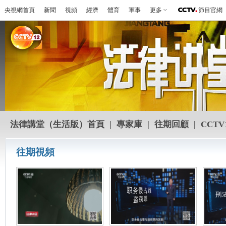
央視網首頁
新聞
視頻
經濟
體育
軍事
更多
節目官網
法律講堂（生活版）首頁
|
專家庫
|
往期回顧
|
CCTV
往期視頻