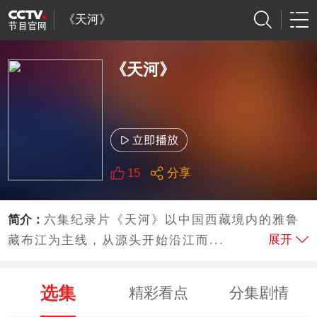
《天河》
《天河》
15
分享
简介：
六集纪录片《天河》以中国西藏境内的雅鲁
展开
藏布江为主线，从源头开始沿江而...
选集
精彩看点
分集剧情