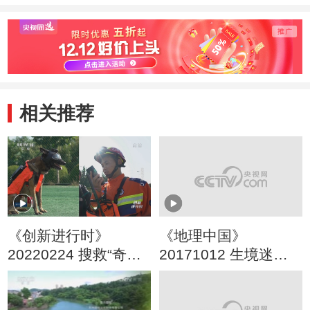
相关推荐
《创新进行时》
《地理中国》
20220224 搜救“奇
20171012 生境迷踪·
兵”（二）
武陵谜影（下）