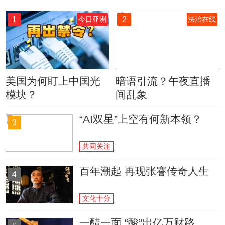
1
2
今日亚洲
法治在线
美国为何盯上中国光
暗语引流？午夜直播
模块？
间乱象
“AI双星”上空有何新本领？
3
共同关注
百年潮起 再现张謇传奇人生
4
文化十分
一醋一面 “酸”出亿万财路