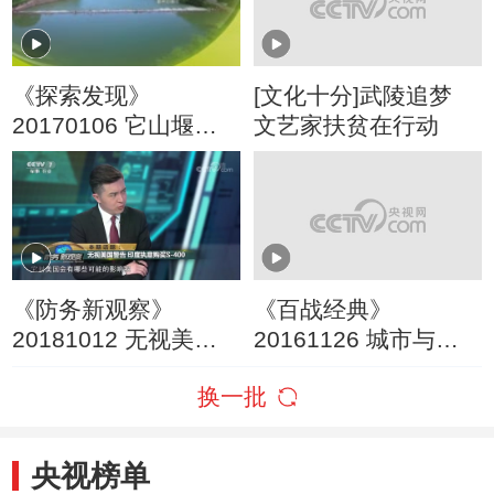
《探索发现》
[文化十分]武陵追梦
20170106 它山堰
文艺家扶贫在行动
（下）
《防务新观察》
《百战经典》
20181012 无视美国
20161126 城市与战
警告 印度执意购买S-
争 第三部 不屈之城
换一批
400
第一集 狼烟起武陵
央视榜单