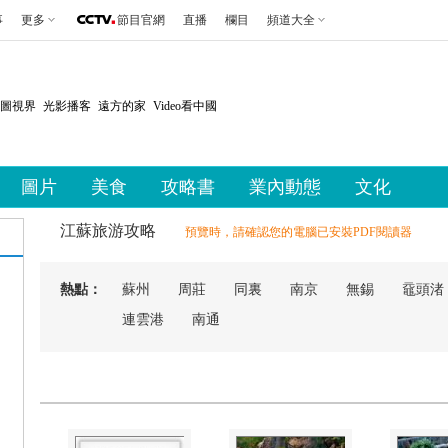
事
更多
節目官網
直播
欄目
頻道大全
圖視界
光影播客
遠方的家
Video看中國
圖片
美食
攻略書
業內動態
文化
江蘇旅游攻略
預覽時，請確認您的電腦已安裝PDF閱讀器
熱點：
蘇州
周莊
同裏
南京
無錫
黿頭渚
連雲港
南通