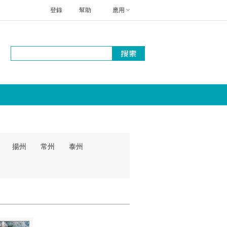
登錄
幫助
應用
揚州
常州
泰州