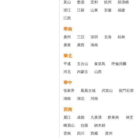
黃山
婺源
宏村
杭州
鼓浪嶼
浙江
江蘇
山東
安徽
福建
江西
華南
廣州
三亞
深圳
北海
桂林
廣東
廣西
海南
華北
平遙
五台山
秦皇島
呼倫貝爾
河北
內蒙古
山西
華中
張家界
鳳凰古城
武當山
龍門石窟
湖南
湖北
河南
西南
麗江
成都
九寨溝
黔東南
林芝
峨眉山
拉薩
納木錯
雲南
四川
西藏
貴州