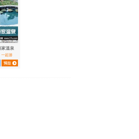
頤家溫泉
：
一起游