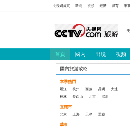
央視網首頁
新聞
視頻
經濟
體育
軍
美
首頁
國內
出境
視頻
國內旅游攻略
本季熱門
麗江
杭州
西藏
昆明
大連
桂林
長白山
北京
深圳
直轄市
北京
上海
天津
重慶
華東