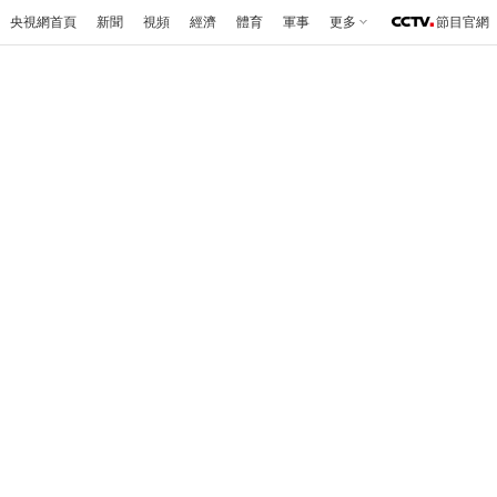
央視網首頁
新聞
視頻
經濟
體育
軍事
更多
節目官網