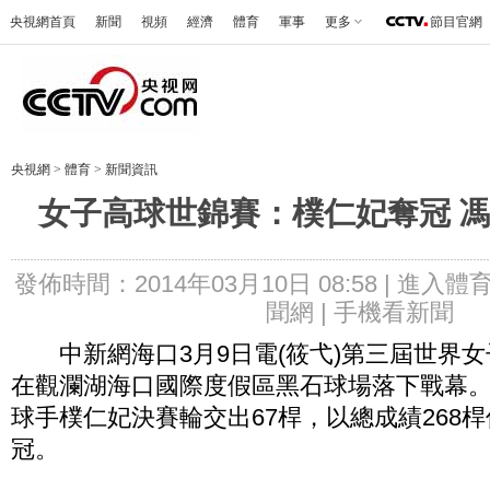
央視網首頁
新聞
視頻
經濟
體育
軍事
更多
節目官網
央視網
>
體育
>
新聞資訊
女子高球世錦賽：樸仁妃奪冠 馮
發佈時間：2014年03月10日 08:58 |
進入體
聞網 |
手機看新聞
中新網海口3月9日電(筱弋)第三屆世界女
在觀瀾湖海口國際度假區黑石球場落下戰幕
球手樸仁妃決賽輪交出67桿，以總成績268桿
冠。