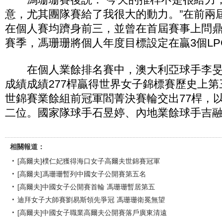
意，尤其團隊賽給了我很大的動力。”在前兩
在個人賽均躋身前三，並曾在首屆賽事上問鼎冠
賽季，馮珊珊將個人年度目標設定在贏3個LP
在個人業餘排名賽中，澳大利亞球手李旻智
成績成績277桿贏得世界女子錦標賽歷史上
世錦賽業餘組前冠軍閻菁決賽輪交出77桿，以
二位。國家隊球手石昱婷、內地業餘球手吉
相關報道：
[高爾夫]樸仁妃獲得海口女子高爾夫世錦賽冠軍
[高爾夫]馮珊珊暫列中國女子公開賽第五名
[高爾夫]中國女子公開賽首輪 馮珊珊暫居第五
迪拜女子大師賽劉易斯領先爭冠 馮珊珊衛冕無望
[高爾夫]中國女子職業高爾夫公開賽落戶廣東清遠