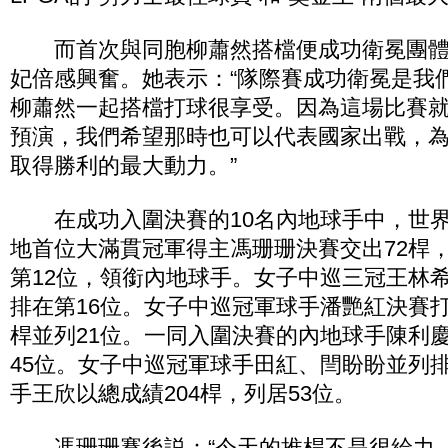
而首次與同胞柳蕭然搭檔便成功衛冕團體
妃倍感興奮。她表示：“隊際賽成功衛冕是我
柳蕭然一起搭檔打球很享受。因為這場比賽就像
預演，我們希望那時也可以代表國家出戰，
取得勝利的最大動力。”
在成功入圍決賽的10名內地球手中，世界
地首位大滿貫冠軍得主馮珊珊決賽交出72桿，
第12位，領銜內地球手。女子中巡三冠王林希
排在第16位。女子中巡冠軍球手潘艷紅決賽打出
桿並列21位。一同入圍決賽的內地球手陳利慶
45位。女子中巡冠軍球手田紅、閆盼盼並列排
手王欣以總成績204桿，列居53位。
馮珊珊賽後説：“今天的推桿不是很給力