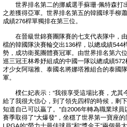
世界排名第二的挪威選手蘇珊·佩特森打出
之差獲得亞軍。世界排名第五的韓國球手柳蕭
成績276桿單獨排在第三位。
在晉級世錦賽團隊賽的七支代表隊中，由
檔的韓國隊決賽輪交出136桿，以總成績544
勢，成功衛冕團體賽冠軍。由世界排名第六
巡三冠王林希妤組成的中國一隊以總成績57
才少女阿瑞雅、泰國名將娜塔雅組合的泰國
軍。
樸仁妃表示：“我很享受這場比賽，尤其
給了我很大信心，到了領先四桿的時候，剩
知道自己可以贏了。”自2006年轉為職業球員
賽季取得了“大爆發”，坐穩了世界第一寶座
LPGA的“勞力士最佳球員”和“獎金王”兩個最