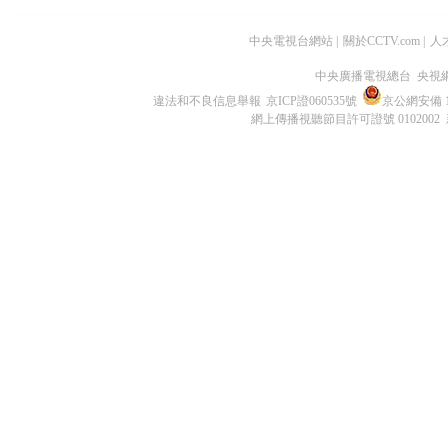
中央電視台網站
|
關於CCTV.com
|
人
中央廣播電視總台 央視
違法和不良信息舉報
京ICP證060535號
京公網安備 11
網上傳播視聽節目許可證號 0102002