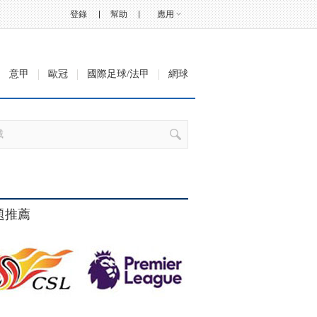
登錄
幫助
應用
意甲
歐冠
國際足球/法甲
網球
題推薦