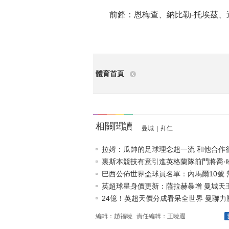
前鋒：恩梅查、納比勒-托埃茲、
體育首頁
相關閱讀
曼城
|
拜仁
拉姆：瓜帥的足球理念超一流 和他合作很開
裏斯本競技有意引進英格蘭隊前門將喬·
巴西公佈世界盃球員名單：內馬爾10號 熱.
英超球星身價更新：薩拉赫暴增 曼城天王1
24億！英超天價分成看呆全世界 曼聯力壓.
編輯：趙福曉
責任編輯：王曉遐