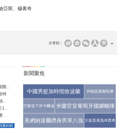
迪亞斯、穆裏奇
分享到：
新聞聚焦
...
中國男籃加時惜敗波蘭
阿根廷艱難取勝
哈特
..
米蘭官宣葡萄牙國腳離隊
巴黎簽下伊卡爾迪
...
..
美網納達爾躋身男單八強
大坂直美負本西奇
我要糾錯