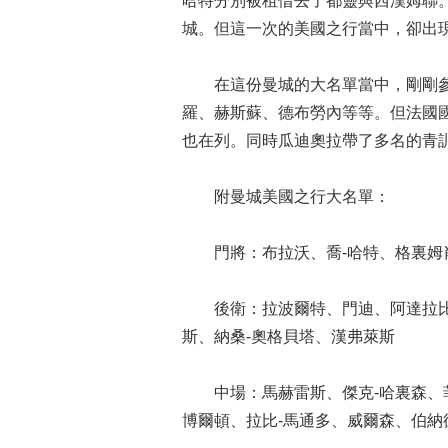
哈特分別被租借去了都靈與西漢姆聯
城。但這一次的美國之行當中，卻出現
在這份曼城的大名單當中，剛剛參
羅、赫斯蘇、德布勞內等等。但法國
也在列。同時瓜迪奧拉帶了多名的青
附曼城美國之行大名單：
門將：布拉沃、喬-哈特、格裏姆
後衛：拉波爾特、門迪、阿達拉比奧
斯、納桑-奧格貝塔、漢弗萊斯
中場：馬赫雷斯、傑克-哈裏森、菲爾
博爾頓、拉比-馬通多、威爾森、伯納