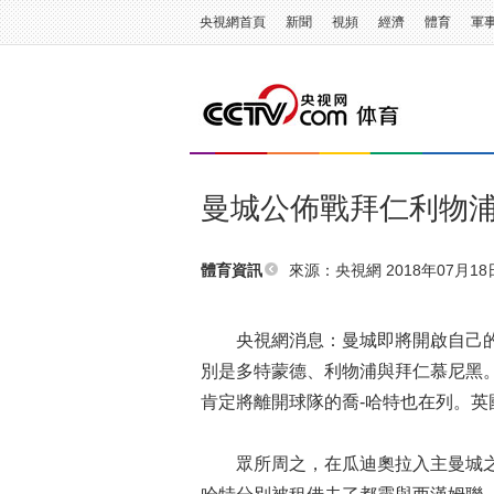
央視網首頁
新聞
視頻
經濟
體育
軍
曼城公佈戰拜仁利物浦
來源：央視網 2018年07月18日 
體育資訊
央視網消息：曼城即將開啟自己的
別是多特蒙德、利物浦與拜仁慕尼黑
肯定將離開球隊的喬-哈特也在列。
眾所周之，在瓜迪奧拉入主曼城之後