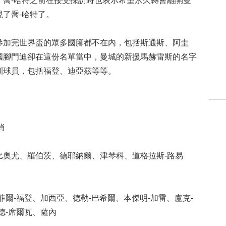
。喬-哈特之前在接受採訪時也表示希望永久轉會離開曼
了喬-哈特了。
加完世界盃的眾多國腳都不在內，包括斯通斯、阿圭
國腳門迪卻在這份名單當中，曼城的新援馬赫雷斯的名字
訓球員，包括福登、迪亞茲等等。
肖
尤、羅伯茨、德耶納爾、津琴科、道格拉斯-路易
-福登、加西亞、德勒-巴希爾、本傑明-加雷、盧克-
德-席爾瓦、薩內