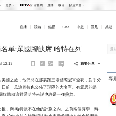
事
更多
節目官網
直播
欄目
頻道大全
直播
競猜
點播
CBA
中超
國足
英超
名單:眾國腳缺席 哈特在列
12:13
A-
A+
我要分享
專
美國之旅，他們將在那裏踢三場國際冠軍盃賽，對手分
。日前，瓜迪奧拉也公佈了球隊的大名單。有意思的是，
英國媒體稱這對喬哈特來説也許是一種煎熬。
，喬-哈特就不在他的計劃之內。之前兩個賽季，喬-