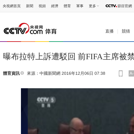
央視網首頁
新聞
視頻
經濟
體育
軍事
更多
節目官網
直播
競猜
曝布拉特上訴遭駁回 前FIFA主席被
來源：中國新聞網 2016年12月06日 07:38
A-
體育資訊