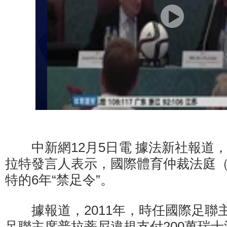
中新網12月5日電 據法新社報道
拉特發言人表示，國際體育仲裁法庭（
特的6年“禁足令”。
據報道，2011年，時任國際足聯
足聯主席普拉蒂尼違規支付200萬瑞