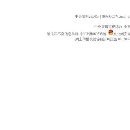
中央電視台網站
|
關於CCTV.com
|
中央廣播電視總台 央
違法和不良信息舉報
京ICP證060535號
京公網安備 1
網上傳播視聽節目許可證號 010200