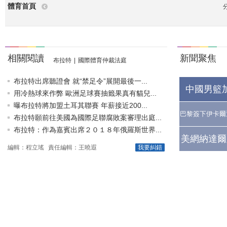
體育首頁
相關閱讀
新聞聚焦
布拉特
|
國際體育仲裁法庭
布拉特出席聽證會 就“禁足令”展開最後一...
中國男籃
用冷熱球來作弊 歐洲足球賽抽籤果真有貓兒...
曝布拉特將加盟土耳其聯賽 年薪接近200...
巴黎簽下伊卡爾
布拉特願前往美國為國際足聯腐敗案審理出庭...
布拉特：作為嘉賓出席２０１８年俄羅斯世界...
美網納達爾
編輯：程立瑤
責任編輯：王曉遐
我要糾錯