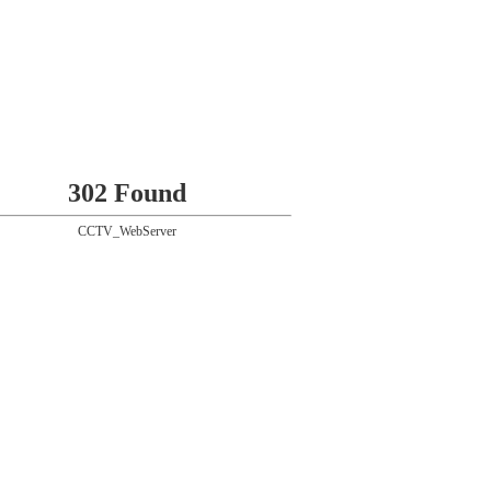
302 Found
CCTV_WebServer