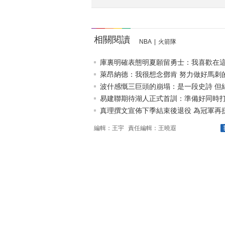
相關閱讀
NBA
|
火箭隊
庫裏明確表態明夏願留勇士：我喜歡在這裡
萊昂納德：我很想念鄧肯 努力做好馬刺的領
波什感慨三巨頭的崩塌：是一段史詩 但結束
易建聯期待湖人正式首訓：準備好同時打四
真理撰文宣佈下季結束後退役 為冠軍再拼一
編輯：王宇
責任編輯：王曉遐