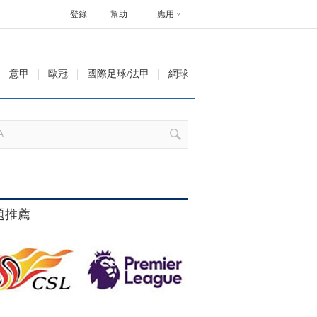
登錄
幫助
應用
意甲
歐冠
國際足球/法甲
網球
題推薦