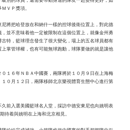
Ｐ級別的球員，還需要帶動身邊的隊友一起變得更好，如
爭ＭＶＰ獎項。
尼將把哈登放在和納什一樣的控球後衛位置上，對此德
籤，並不意味着他一定被限制在這個位置上，就像金州勇
博古特，籃球理念發生了很大變化，場上的五名球員都有
置上掌管球權，也有可能無球跑動，球隊要做的就是讓他
０１６年ＮＢＡ中國賽，兩隊將於１０月９日在上海梅
。１０月１２日，兩隊移師北京樂視體育生態中心進行第
久前入選美國籃球名人堂，採訪中德安東尼也向姚明表
他期待着與姚明在上海和北京相見。