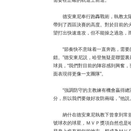
需要在正確的軌道上前進。
德安東尼奉行跑轟戰術，執教太陽
帶到了西區決賽的高度。對於目前的
望打出快速進攻，但不能操之過急，而
“節奏快不意味着一直奔跑，需要的
錯。”德安東尼説，哈登無疑是聯盟
球員，“我們對目前的陣容感到興奮
面表現得更像一支團隊”。
“強調防守的主教練有機會贏得總冠
分，所以我們要做好攻防兩端，”他説
納什在德安東尼執教下曾拿到常規
號球衣的球星，ＭＶＰ獎項自然也是