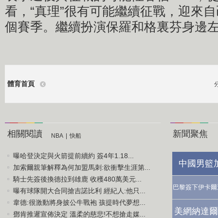
看，“真理”很有可能繼續征戰，迎來自
個賽季。繼續扮演保羅和格裏芬身邊
體育首頁
相關閱讀
新聞聚焦
NBA
|
快船
曝哈登決定與火箭提前續約 簽4年1.18...
中國男籃
加索爾親筆解釋為何加盟馬刺:欲衝擊生涯第...
騎士先簽後換德拉到雄鹿 收穫480萬美元...
巴黎簽下伊卡爾
曝有球隊開大合同搶吉諾比利 經紀人:他只...
韋德:很激動將身披公牛戰袍 孩提時代夢想...
美網納達爾
鄧肯推遲宣佈決定 溫柔的慈悲!不想搶走媒...