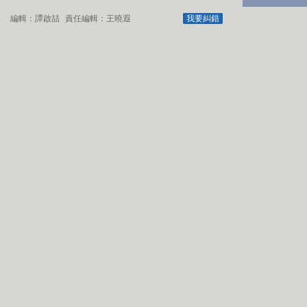
編輯：譚啟喆
責任編輯：王曉遐
我要糾錯