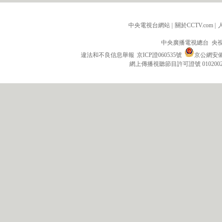
中央電視台網站
|
關於CCTV.com
|
中央廣播電視總台 央
違法和不良信息舉報
京ICP證060535號
京公網安備 1
網上傳播視聽節目許可證號 010200