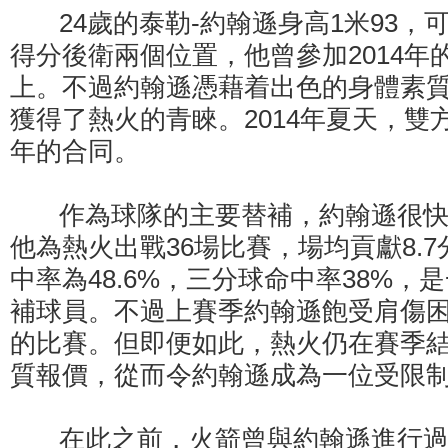
24歲的泰勒-約翰遜身高1米93，
得分後衛兩個位置，他曾參加2014年
上。不過約翰遜憑藉着出色的身體素
獲得了熱火的青睞。2014年夏天，雙
年的合同。
作為球隊的主要替補，約翰遜很快
他為熱火出戰36場比賽，場均貢獻8.7
中率為48.6%，三分球命中率38%，
補球員。不過上賽季約翰遜飽受肩傷
的比賽。但即便如此，熱火仍在賽季
質報價，從而令約翰遜成為一位受限
在此之前，火箭曾與約翰遜進行過