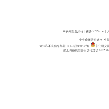
中央電視台網站
|
關於CCTV.com
|
中央廣播電視總台 央
違法和不良信息舉報
京ICP證060535號
京公網安備 1
網上傳播視聽節目許可證號 010200