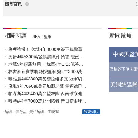
體育首頁
相關閱讀
新聞聚焦
NBA
|
籃網
終獲強援！ 休城4年8000萬簽下鵜鶘重...
中國男籃
火箭4年5300萬簽鵜鶘神射 預警!他已...
老鷹5年頂薪無用！ 綠軍4年1.13億簽...
巴黎簽下伊卡爾
林書豪新賽季將轉投籃網 簽3年3600萬...
曝雄鹿4年3800萬簽德拉維多瓦 冠軍騎...
美網納達爾
魔獸3年7050萬美元加盟老鷹 霍福德已...
帕森斯4年9400萬加盟灰熊 西南球隊他...
曝特納4年7000萬赴開拓者 昔日榜眼聯...
編輯：譚啟喆
責任編輯：王曉遐
我要糾錯