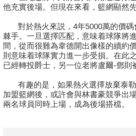
他充實後場。但現在來看，籃網顯然
對於熱火來説，4年5000萬的價碼
棘手。一旦選擇匹配，意味着球隊將
間，從而很難為韋德開出像樣的續約
則意味着球隊實力進一步受損。在此之
已經轉投爵士，另一位老將盧爾-鄧則
有趣的是，如果熱火選擇放棄泰勒-
加盟籃網後，或許會與林書豪競爭出
兩名球員同時上場，成為後場搭檔。