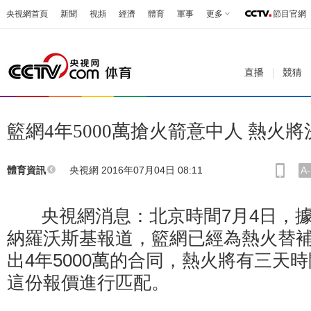
央視網首頁
新聞
視頻
經濟
體育
軍事
更多
節目官網
直播
競猜
籃網4年5000萬搶火箭意中人 熱火
央視網 2016年07月04日 08:11
A-
體育資訊
央視網消息：北京時間7月4日，據《
納羅沃斯基報道，籃網已經為熱火替補
出4年5000萬的合同，熱火將有三天
這份報價進行匹配。