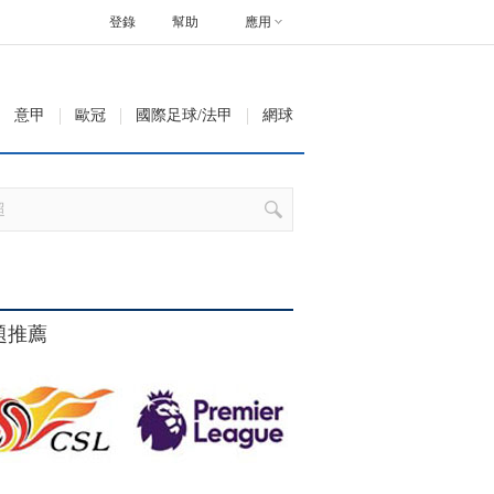
登錄
幫助
應用
意甲
歐冠
國際足球/法甲
網球
題推薦