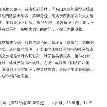
克格文犯規，後者吃到黃牌，同時山東魯能獲得前場邊
球被門將擋出禁區。第68分鐘，阿洛伊西奧禁區外大力遠
整，奧斯曼換下伊沃。第74分鐘，陳哲超換下趙明劍，王
斯曼在禁區外一腳勢大力沉的射門，球被王大雷沒收。
突破後受傷，經過簡單治療，戴琳又上場戰鬥。第80分
速插上邊路拿球橫傳，王永珀得球在禁區前橫帶後突然遠
張文釗邊路拿球內切勁射，球又被吳龑撲救。第84分鐘，
遠射，球被吳龑擋出底線。之後，成源換下阿洛伊西奧。
偏。陳灝與王大雷衝突，被黃牌警告。最終全場比賽戰罷，
遇中超聯賽5輪不勝。
（第74分鐘 30-陳哲超）、4-吉爾、35-戴琳、14-王