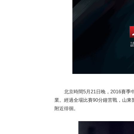
北京時間5月21日晚，2016賽季
業。經過全場比賽90分鐘苦戰，山東
附近徘徊。