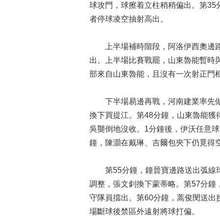
球攻門，球擦着立柱稍稍偏出。第3
者停球凌空抽射高出。
上半場補時階段，阿洛伊西奧邊路
出。上半場比賽戰罷，山東魯能暫時與
部來自山東魯能，且沒有一次射正門
下半場易邊再戰，河南建業率先做
換下買提江。第48分鐘，山東魯能
吳龑倒地沒收。1分鐘後，伊沃任意球
鐘，陳灝在戴琳、吉爾包夾下仍覓得
第55分鐘，鐘晉寶邊路送出弧線球
調整，張文釗換下蒙蒂略。第57分
守隊員擋出。第60分鐘，蒿俊閔送出
場斷球後禁區外遠射將球打偏。