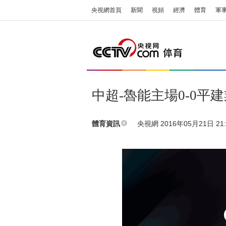
央視網首頁
新聞
視頻
經濟
體育
軍
中超-魯能主場0-0平
央視網 2016年05月21日 21:
體育資訊