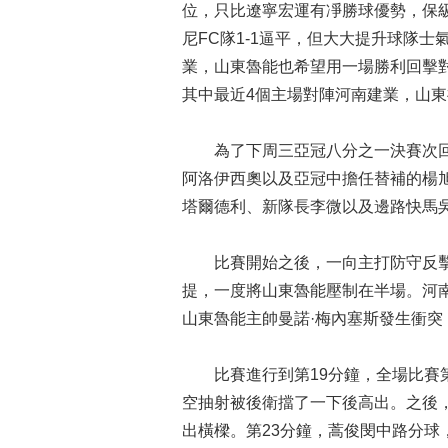
位，只比遼寧宏運有凈勝球優勢，保
尼FC隊1-1逼平，但大大提升球隊士
業，山東魯能也希望用一場勝利回擊對
其中最近4個主場對陣河南建業，山
為了下周三亞冠八分之一決賽次回
阿洛伊西奧以及亞冠中擔任替補的楊
塔爾德利、新隊長李微以及邊路快馬
比賽開始之後，一向主打防守反擊
提，一度將山東魯能壓制在半場。河
山東魯能主帥曼諾·梅內塞斯發生衝突
比賽進行到第19分鐘，全場比賽第
空抽射被後衛擋了一下後高出。之後
出橫樑。第23分鐘，蒿俊閔中路分