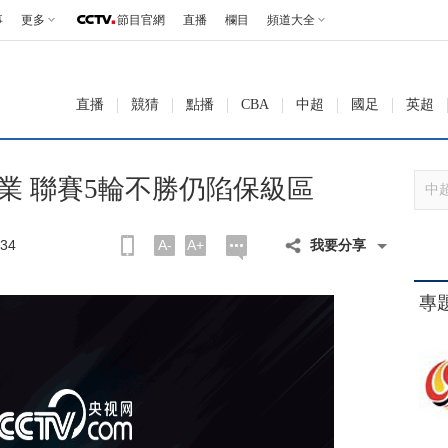
事
更多
節目官網
直播
欄目
頻道大全
直播
競猜
點播
CBA
中超
國足
英超
建業 聯賽5輪不勝仍陷保級區
34
A-
A+
我要分享
專