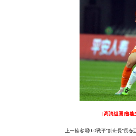
[高清組圖]魯能
上一輪客場0-0戰平“副班長”長春