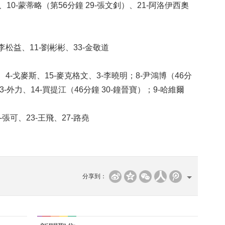
、10-蒙蒂略（第56分鐘 29-張文釗）、21-阿洛伊西奧
松益、11-劉彬彬、33-金敬道
-戈麥斯、15-麥克格文、3-李曉明；8-尹鴻博（46分
13-外力、14-買提江（46分鐘 30-鐘晉寶）；9-哈維爾
可、23-王飛、27-路堯
分享到：