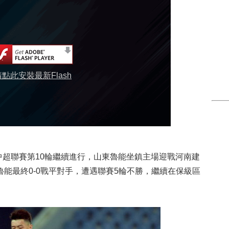
請點此安裝最新Flash
中超聯賽第10輪繼續進行，山東魯能坐鎮主場迎戰河南建
魯能最終0-0戰平對手，遭遇聯賽5輪不勝，繼續在保級區