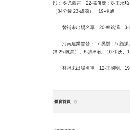
彤； 6-尤西雷、22-蒿俊閔；8-王永珀
（84分鐘 23-成源）；19-楊旭
替補未出場名單：20-韓鎔澤、3-李
河南建業首發：17-吳龑；5-顧操、4
鐘 25-陳灝）、6-馮卓毅、10-伊沃、
替補未出場名單：12-王國明、19-張
體育首頁