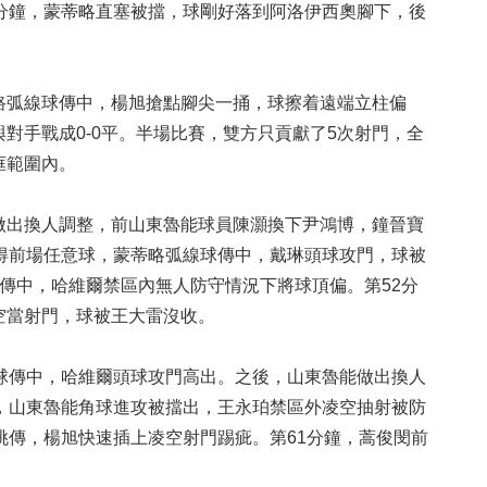
5分鐘，蒙蒂略直塞被擋，球剛好落到阿洛伊西奧腳下，後
弧線球傳中，楊旭搶點腳尖一捅，球擦着遠端立柱偏
對手戰成0-0平。半場比賽，雙方只貢獻了5次射門，全
框範圍內。
出換人調整，前山東魯能球員陳灝換下尹鴻博，鐘晉寶
獲得前場任意球，蒙蒂略弧線球傳中，戴琳頭球攻門，球被
傳中，哈維爾禁區內無人防守情況下將球頂偏。第52分
空當射門，球被王大雷沒收。
傳中，哈維爾頭球攻門高出。之後，山東魯能做出換人
鐘，山東魯能角球進攻被擋出，王永珀禁區外凌空抽射被防
挑傳，楊旭快速插上凌空射門踢疵。第61分鐘，蒿俊閔前