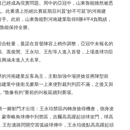
級已經成為現實問題。周中的亞冠中，山東魯能雖然被悉
氣。此番遇上拒絕比賽延期且叫囂“妙不可延”的河南建
手。此前，山東魯能對河南建業取得8勝4平4負戰績，
東魯能保持全勝。
合較量，曼諾在首發陣容上稍作調整，亞冠中未報名的
旭、蒿俊閔、王永珀、王彤等人進入首發，上場進球功臣
吳興涵未進入大名單。
的河南建業反客為主，主動加強中場拼搶並將陣型前
南建業中後衛戈麥斯一上來便對裁判判罰不滿，之後又與
，“魯豫有約”賽前的叫板延續到賽場。
一腳射門才出現：王永珀禁區內轉身搶得機會，側身凌
，蒙蒂略角球傳中到禁區，吉爾高高躍起頭球攻門，球高
球，王彤邊路閃開空當弧線球傳中，王永珀後點高高躍起頭