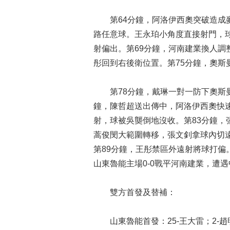
第64分鐘，阿洛伊西奧突破造成麥
路任意球。王永珀小角度直接射門，
射偏出。第69分鐘，河南建業換人調
彤回到右後衛位置。第75分鐘，奧
第78分鐘，戴琳一對一防下奧斯曼
鐘，陳哲超送出傳中，阿洛伊西奧快
射，球被吳龑倒地沒收。第83分鐘，
蒿俊閔大範圍轉移，張文釗拿球內切
第89分鐘，王彤禁區外遠射將球打
山東魯能主場0-0戰平河南建業，遭
雙方首發及替補：
山東魯能首發：25-王大雷；2-趙明劍