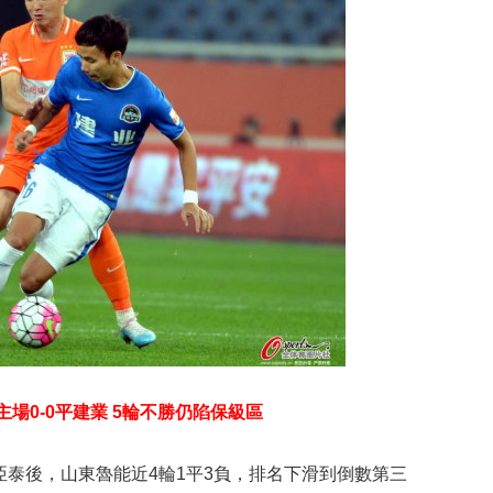
主場0-0平建業 5輪不勝仍陷保級區
亞泰後，山東魯能近4輪1平3負，排名下滑到倒數第三