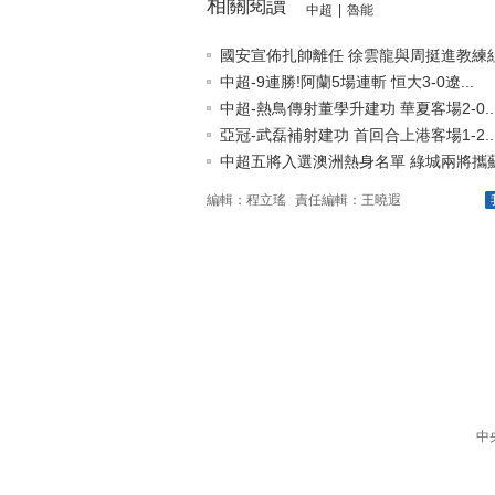
相關閱讀
中超
|
魯能
國安宣佈扎帥離任 徐雲龍與周挺進教練組無
中超-9連勝!阿蘭5場連斬 恒大3-0遼...
中超-熱鳥傳射董學升建功 華夏客場2-0..
亞冠-武磊補射建功 首回合上港客場1-2..
中超五將入選澳洲熱身名單 綠城兩將攜蘇豫
編輯：程立瑤
責任編輯：王曉遐
中