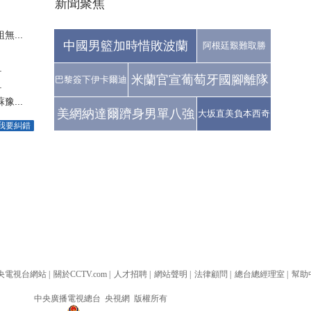
新聞聚焦
...
中國男籃加時惜敗波蘭
阿根廷艱難取勝
.
米蘭官宣葡萄牙國腳離隊
巴黎簽下伊卡爾迪
.
...
美網納達爾躋身男單八強
大坂直美負本西奇
我要糾錯
央電視台網站
|
關於CCTV.com
|
人才招聘
|
網站聲明
|
法律顧問
|
總台總經理室
|
幫助
中央廣播電視總台 央視網 版權所有