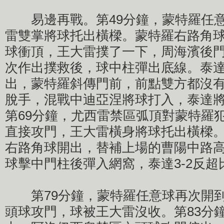
易邊再戰。第49分鐘，蒙特羅任意
雷雙掌將球托出橫樑。蒙特羅右路角
球衝頂，王大雷撲了一下，周海濱後
次作出撲救後，球中柱彈出底線。泰
出，蒙特羅斜傳門前，前點雙方都沒
脫手，混戰中迪亞涅將球打入，泰達將
第69分鐘，尤西雷禁區弧頂對蒙特羅
直接攻門，王大雷橫身將球托出橫樑。
右路角球開出，替補上場的曹陽中路
球擊中門柱後彈入網窩，泰達3-2反超
第79分鐘，蒙特羅任意球再次開到
頭球攻門，球被王大雷沒收。第83分