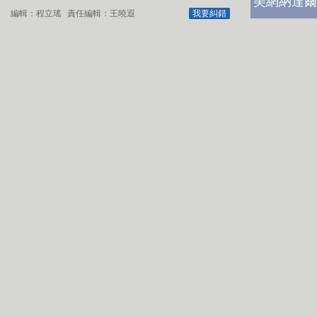
美網納達爾
編輯：程立瑤
責任編輯：王曉遐
我要糾錯