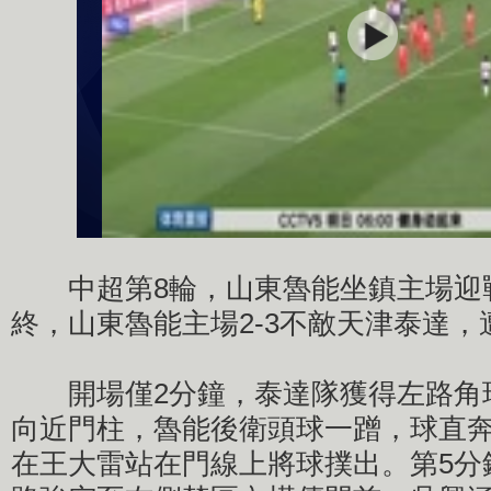
中超第8輪，山東魯能坐鎮主場迎
終，山東魯能主場2-3不敵天津泰達
開場僅2分鐘，泰達隊獲得左路角
向近門柱，魯能後衛頭球一蹭，球直
在王大雷站在門線上將球撲出。第5分