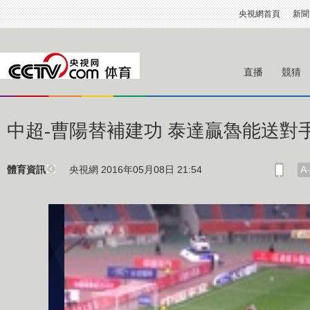
央視網首頁
新聞
直播
競猜
中超-曹陽替補建功 泰達贏魯能送對
央視網 2016年05月08日 21:54
A-
體育資訊