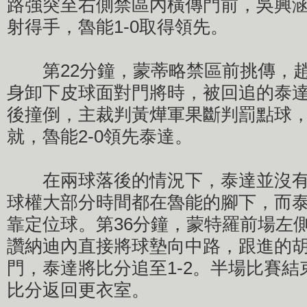
路強突至右側禁區內橫傳門前，吳興
射得手，魯能1-0取得領先。
第22分鐘，蒙蒂略禁區前挑傳，趙
身卸下皮球面對門將時，被回追的泰
後撞倒，主裁判黃燁軍果斷判罰點球
就，魯能2-0領先泰達。
在兩球落後的情況下，泰達並沒有
球權大部分時間都在魯能的腳下，而
靠定位球。第36分鐘，蒙特羅前場左
讚納迪內直接將球墊向中路，跟進的
門，泰達將比分追至1-2。半場比賽結
比分返回更衣室。