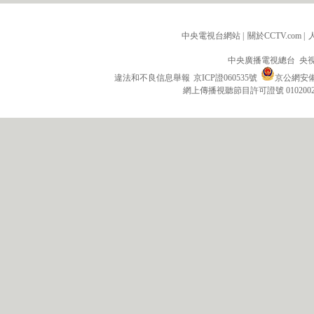
中央電視台網站
|
關於CCTV.com
|
中央廣播電視總台 央
違法和不良信息舉報
京ICP證060535號
京公網安備 1
網上傳播視聽節目許可證號 010200