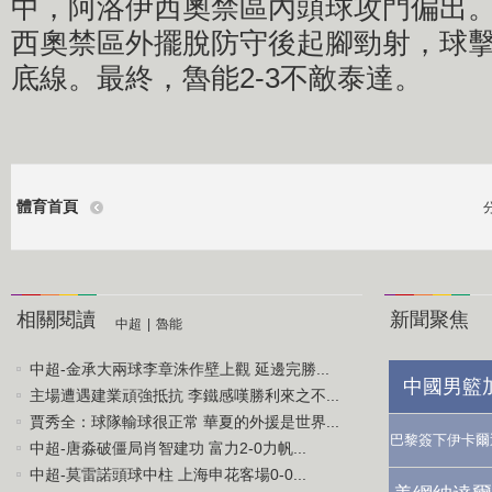
中，阿洛伊西奧禁區內頭球攻門偏出。
西奧禁區外擺脫防守後起腳勁射，球
底線。最終，魯能2-3不敵泰達。
體育首頁
相關閱讀
新聞聚焦
中超
|
魯能
中超-金承大兩球李章洙作壁上觀 延邊完勝...
中國男籃
主場遭遇建業頑強抵抗 李鐵感嘆勝利來之不...
賈秀全：球隊輸球很正常 華夏的外援是世界...
巴黎簽下伊卡爾
中超-唐淼破僵局肖智建功 富力2-0力帆...
中超-莫雷諾頭球中柱 上海申花客場0-0...