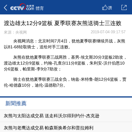
讚
體育
渡边雄太12分9篮板 夏季联赛灰熊送骑士三连败
2019-07-04 09:17:57
來源：央视网
央视网消息：北京时间7月4日，犹他夏季联赛继续开战，灰熊
以81-68轻取骑士，送给对手三连败。
灰熊在犹他夏季联赛三战两胜，基男-埃文斯20分3篮板2助攻，
渡边雄太12分9篮板，约翰-孔查尔11分8篮板，朱利安-沃什伯恩10
分6篮板，帕里斯-李9分7助攻；
骑士在犹他夏季联赛三战全负，纳兹-米特鲁-朗12分6篮板，贾
伦-哈德森10分，迪伦-温德勒7分。
新聞推薦
灰熊与太阳达成交易 送走科沃尔得到约什-杰克逊
灰熊与老鹰达成交易 帕森斯换希尔和普拉姆利