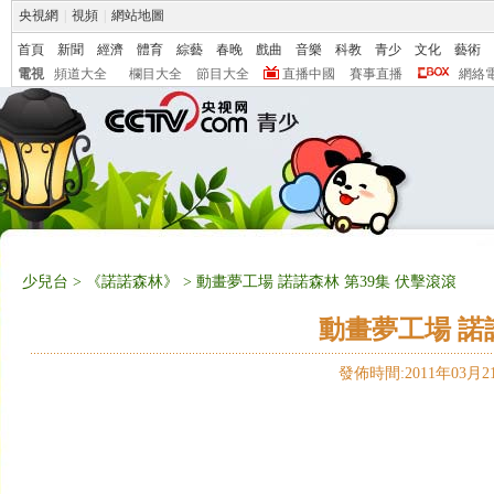
央視網
|
視頻
|
網站地圖
首頁
新聞
經濟
體育
綜藝
春晚
戲曲
音樂
科教
青少
文化
藝術
電視
頻道大全
欄目大全
節目大全
直播中國
賽事直播
網絡
少兒台
>
《諾諾森林》
> 動畫夢工場 諾諾森林 第39集 伏擊滾滾
動畫夢工場 諾
發佈時間:2011年03月21日