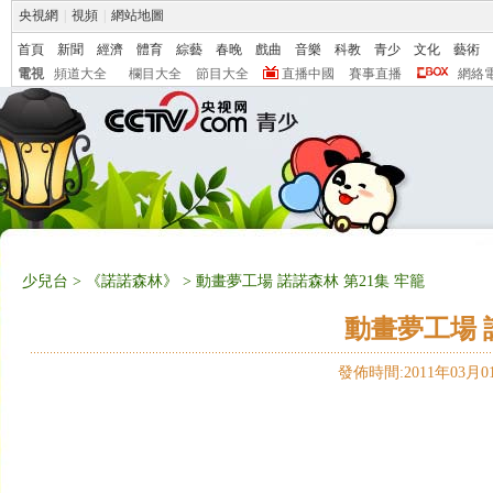
央視網
|
視頻
|
網站地圖
首頁
新聞
經濟
體育
綜藝
春晚
戲曲
音樂
科教
青少
文化
藝術
電視
頻道大全
欄目大全
節目大全
直播中國
賽事直播
網絡
少兒台
>
《諾諾森林》
> 動畫夢工場 諾諾森林 第21集 牢籠
動畫夢工場 
發佈時間:2011年03月01日