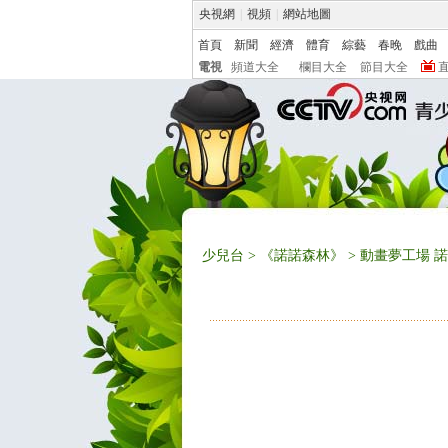
央視網
|
視頻
|
網站地圖
首頁
新聞
經濟
體育
綜藝
春晚
戲曲
電視
頻道大全
欄目大全
節目大全
少兒台
>
《諾諾森林》
> 動畫夢工場 