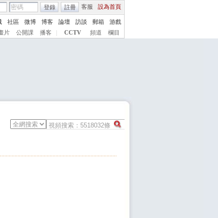
客服
設為首頁
登錄
註冊
城
社區
微博
博客
論壇
訪談
郵箱
游戲
畫片
公開課
播客
|
CCTV
頻道
欄目