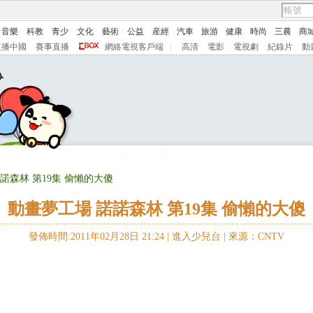
音樂
科教
青少
文化
藝術
公益
産經
汽車
旅游
健康
時尚
三農
商
直播中國
賽事直播
網絡電視客戶端
|
高清
電影
電視劇
紀錄片
動
諾諾森林 第19集 偷懶的大傻
動畫夢工場 諾諾森林 第19集 偷懶的大傻
發佈時間:2011年02月28日 21:24 |
進入少兒台
|
來源：CNTV