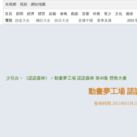
央視網
|
視頻
|
網站地圖
首頁
新聞
經濟
體育
綜藝
春晚
戲曲
音樂
科教
青少
文化
藝術
電視
頻道大全
欄目大全
節目大全
直播中國
賽事直播
網絡
少兒台
>
《諾諾森林》
> 動畫夢工場 諾諾森林 第40集 營救大傻
動畫夢工場 諾
發佈時間:2011年03月21日