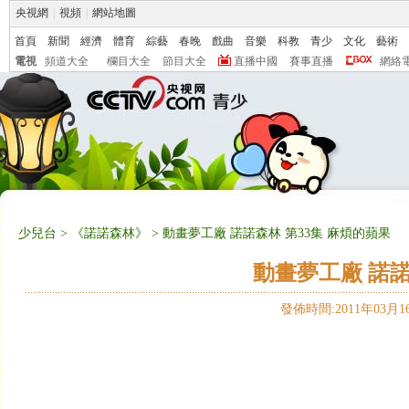
央視網
|
視頻
|
網站地圖
首頁
新聞
經濟
體育
綜藝
春晚
戲曲
音樂
科教
青少
文化
藝術
電視
頻道大全
欄目大全
節目大全
直播中國
賽事直播
網絡
少兒台
>
《諾諾森林》
> 動畫夢工廠 諾諾森林 第33集 麻煩的蘋果
動畫夢工廠 諾諾
發佈時間:2011年03月16日