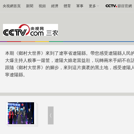
央視網首頁
新聞
視頻
經濟
體育
軍事
更多
節目官網
本期《鄉村大世界》來到了遼寧省遼陽縣。帶您感受遼陽縣人民
大爆主持人糗事一籮筐，遼陽大娘老當益壯，玩轉兩米手絹不在
跟隨《鄉村大世界》的腳步，來到這片廣袤的黑土地，感受遼陽人民的
寧遼陽縣。