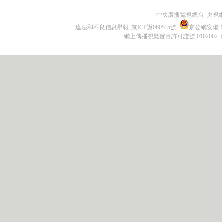
中央廣播電視總台 央視
違法和不良信息舉報
京ICP證060535號
京公網安備 11
網上傳播視聽節目許可證號 0102002