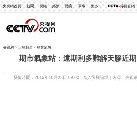
央視網首頁
新聞
視頻
經濟
體育
軍事
更多
節目官網
央視網
>
三農頻道
>
農業氣象
期市氣象站：遠期利多難解天膠近期之困 
發佈時間：2015年10月23日 09:00 |
進入復興論壇
| 來源：央視網