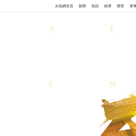
央視網首頁
新聞
視頻
經濟
體育
軍