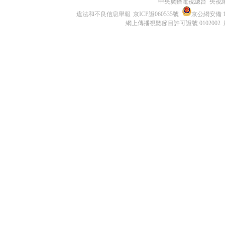
中央廣播電視總台 央視
違法和不良信息舉報
京ICP證060535號
京公網安備 11
網上傳播視聽節目許可證號 0102002