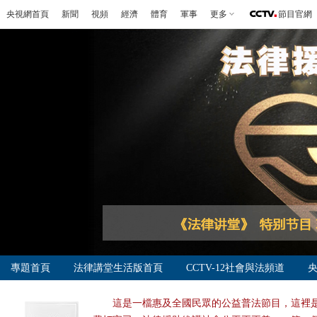
央視網首頁
新聞
視頻
經濟
體育
軍事
更多
節目官網
專題首頁
法律講堂生活版首頁
CCTV-12社會與法頻道
這是一檔惠及全國民眾的公益普法節目，這裡