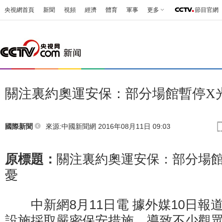
央視網首頁
新聞
視頻
經濟
體育
軍事
更多
節目官網
關注裏約奧運安保：部分場館暫停X
來源:
中國新聞網
2016年08月11日 09:03
國際新聞
原標題：
關注裏約奧運安保：部分場館
憂
中新網8月11日電 據外媒10日報
設施採取嚴密保安措施，導致不少觀