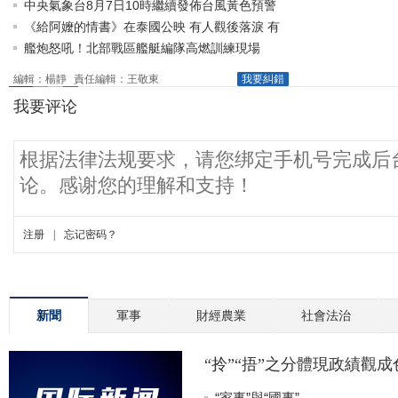
中央氣象台8月7日10時繼續發佈台風黃色預警
《給阿嬤的情書》在泰國公映 有人觀後落淚 有
人提筆寄語親人
艦炮怒吼！北部戰區艦艇編隊高燃訓練現場
編輯：楊靜
責任編輯：王敬東
我要糾錯
新聞
軍事
財經農業
社會法治
“拎”“捂”之分體現政績觀
“家事”與“國事”