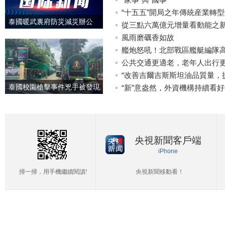
“十五五”開局之年傳統産業轉
泰國暖武裏府防災減災辦公
從三點六萬億元增量看動能之
室：校園槍擊案死亡人數升至
風雨磨礪香如故
7人
艦炮怒吼！北部戰區艦艇編隊
公共交通更適老，老年人出行更
“改善吉爾吉斯斯坦油品質量，
泰國校園槍擊事件兇手被發現
吉斯斯坦媒體高質量共建“一帶
“新”意盎然，外資機構持續看
已死亡 疑為自殺
央視新聞客戶端
iPhone
掃一掃，用手機繼續閱讀!
央視新聞移動看！