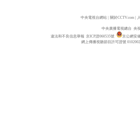
中央電視台網站
|
關於CCTV.com
|
中央廣播電視總台 央
違法和不良信息舉報
京ICP證060535號
京公網安備 1
網上傳播視聽節目許可證號 010200