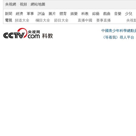
央視網
|
視頻
|
網站地圖
新聞
經濟
軍事
評論
圖片
體育
娛樂
科教
綜藝
戲曲
音樂
少兒
電視
頻道大全
欄目大全
節目大全
直播中國
賽事直播
央視
中國青少年科學總動
《等着我》尋人平台