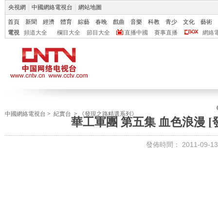
央視網
|
中國網絡電視台
|
網站地圖
首頁
新聞
經濟
體育
綜藝
春晚
戲曲
音樂
科教
青少
文化
藝術
電視
頻道大全
欄目大全
節目大全
直播中國
賽事直播
網絡
中國網絡電視台
>
紀實台
>
《發現之路精選系列》
華工軍團 第五集 血色浪漫 [發現
發佈時間：
2011-09-13