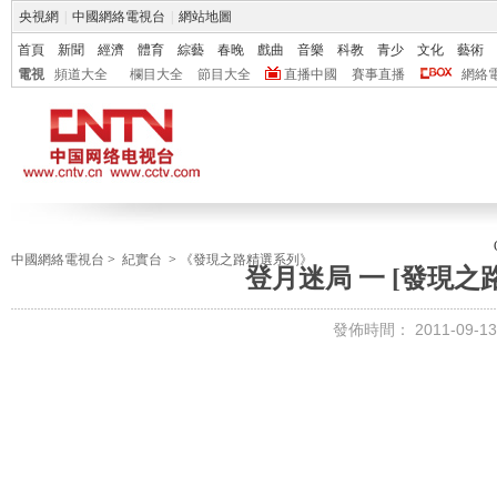
央視網
|
中國網絡電視台
|
網站地圖
首頁
新聞
經濟
體育
綜藝
春晚
戲曲
音樂
科教
青少
文化
藝術
電視
頻道大全
欄目大全
節目大全
直播中國
賽事直播
網絡
中國網絡電視台
>
紀實台
>
《發現之路精選系列》
登月迷局 一 [發現之路] 
發佈時間：
2011-09-13