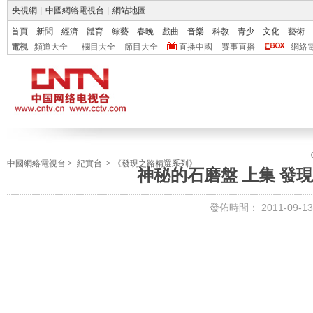
央視網
|
中國網絡電視台
|
網站地圖
首頁
新聞
經濟
體育
綜藝
春晚
戲曲
音樂
科教
青少
文化
藝術
電視
頻道大全
欄目大全
節目大全
直播中國
賽事直播
網絡
中國網絡電視台
>
紀實台
>
《發現之路精選系列》
神秘的石磨盤 上集 發現之路
發佈時間：
2011-09-13