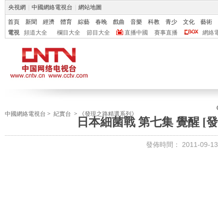
央視網
|
中國網絡電視台
|
網站地圖
首頁
新聞
經濟
體育
綜藝
春晚
戲曲
音樂
科教
青少
文化
藝術
電視
頻道大全
欄目大全
節目大全
直播中國
賽事直播
網絡
中國網絡電視台
>
紀實台
>
《發現之路精選系列》
日本細菌戰 第七集 覺醒 [發現之
發佈時間：
2011-09-13