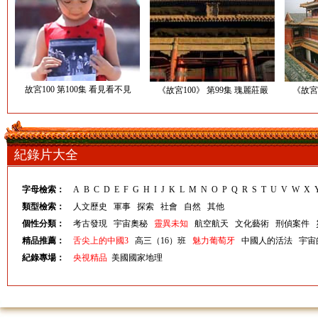
故宮100 第100集 看見看不見
《故宮100》 第99集 瑰麗莊嚴
《故宮
紀錄片大全
字母檢索：
A
B
C
D
E
F
G
H
I
J
K
L
M
N
O
P
Q
R
S
T
U
V
W
X
類型檢索：
人文歷史
軍事
探索
社會
自然
其他
個性分類：
考古發現
宇宙奧秘
靈異未知
航空航天
文化藝術
刑偵案件
精品推薦：
舌尖上的中國3
高三（16）班
魅力葡萄牙
中國人的活法
宇宙
紀錄專場：
央視精品
美國國家地理