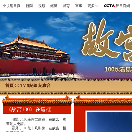
央視網首頁
新聞
視頻
經濟
體育
軍事
更多
節目官網
首頁
|
CCTV-9紀錄
|
紀實台
《故宮100》在這裡
傾聽，100座傳世建築，在故宮，奏
響動人史詩。
看見，100段非凡影像，在故宮，構