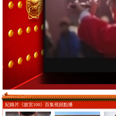
紀錄片《故宮100》百集視頻點播