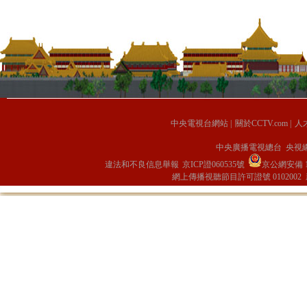
中央電視台網站
|
關於CCTV.com
|
人
中央廣播電視總台 央視
違法和不良信息舉報
京ICP證060535號
京公網安備 11
網上傳播視聽節目許可證號 0102002