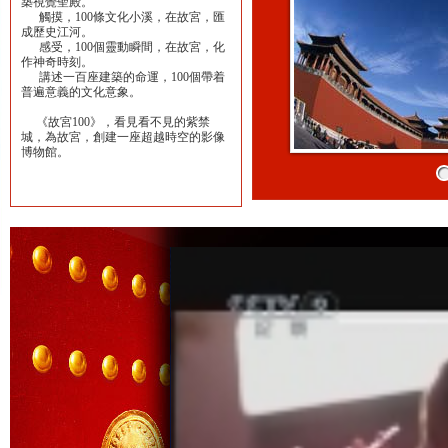
築視覺聖殿。
觸摸，100條文化小溪，在故宮，匯
成歷史江河。
感受，100個靈動瞬間，在故宮，化
作神奇時刻。
講述一百座建築的命運，100個帶着
普遍意義的文化意象。
《故宮100》，看見看不見的紫禁
城，為故宮，創建一座超越時空的影像
博物館。