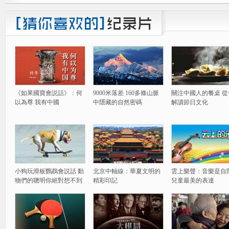
《如果國寶會説話》：何
9000米落差 160多條山脈
關注中國人的餐桌 從
以為尊 我有中國
中隱藏的自然密碼
解讀節日文化
小狗玩滑板鸚鵡會説話 動
北京中軸線：華夏文明的
雲上樂聲：音樂是自
物們的聰明你絕對想不到
精彩印記
兒童最美的表達