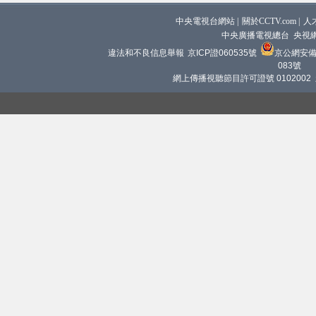
中央電視台網站
|
關於CCTV.com
|
人
中央廣播電視總台 央視
違法和不良信息舉報
京ICP證060535號
京公網安備 1
083號
網上傳播視聽節目許可證號 0102002