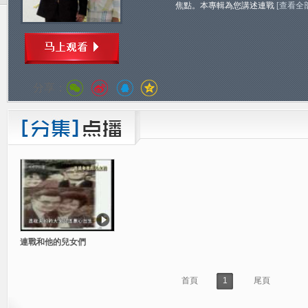
焦點。本專輯為您講述連戰
[查看全
分享：
連戰和他的兒女們
首頁
1
尾頁