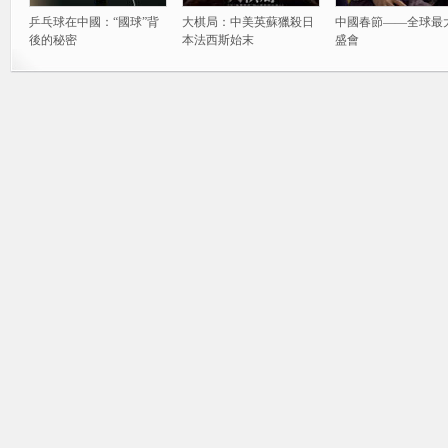
乒乓球在中國：“國球”背
大棋局：中美英蘇獵殺日
中國春節——全球最
後的秘密
本法西斯始末
盛會