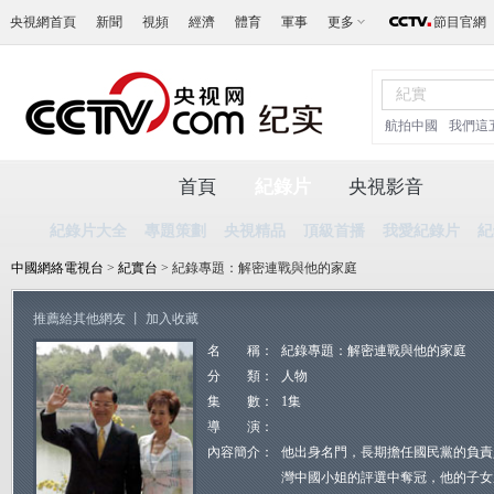
央視網首頁
新聞
視頻
經濟
體育
軍事
更多
節目官網
航拍中國
我們這
首頁
紀錄片
央視影音
紀錄片大全
專題策劃
央視精品
頂級首播
我愛紀錄片
紀
中國網絡電視台
>
紀實台
> 紀錄專題：解密連戰與他的家庭
推薦給其他網友
丨
加入收藏
名 稱：
紀錄專題：解密連戰與他的家庭
分 類：
人物
集 數：
1集
導 演：
內容簡介：
他出身名門，長期擔任國民黨的負責
灣中國小姐的評選中奪冠，他的子女