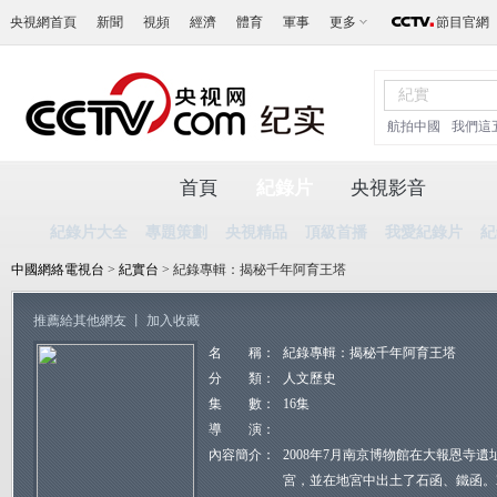
央視網首頁
新聞
視頻
經濟
體育
軍事
更多
節目官網
航拍中國
我們這
首頁
紀錄片
央視影音
紀錄片大全
專題策劃
央視精品
頂級首播
我愛紀錄片
紀
中國網絡電視台
>
紀實台
> 紀錄專輯：揭秘千年阿育王塔
推薦給其他網友
丨
加入收藏
名 稱：
紀錄專輯：揭秘千年阿育王塔
分 類：
人文歷史
集 數：
16集
導 演：
內容簡介：
2008年7月南京博物館在大報恩寺
宮，並在地宮中出土了石函、鐵函。20