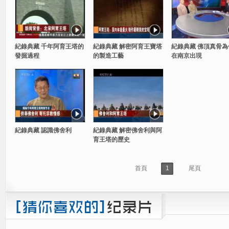
紀錄典藏 千年阿育王塔的
紀錄典藏 解密阿育王寶塔
紀錄典藏 佛頂真骨為
發掘過程
的製造工藝
在南京出現
紀錄典藏 認識佛舍利
紀錄典藏 解密佛舍利與阿
育王塔的歷史
首頁
1
尾頁