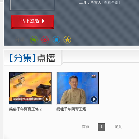
工具，考古人
[查看全部]
分享：
揭秘千年阿育王塔 2
揭秘千年阿育王塔
首頁
1
尾頁