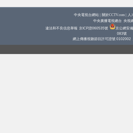
中央電視台網站
|
關於CCTV.com
|
人
中央廣播電視總台 央視
違法和不良信息舉報
京ICP證060535號
京公網安備 1
083號
網上傳播視聽節目許可證號 0102002