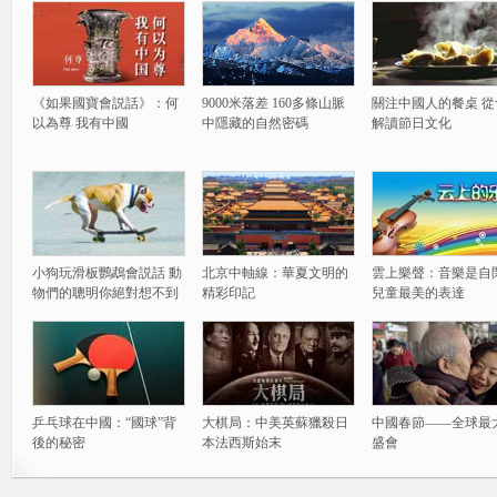
《如果國寶會説話》：何
9000米落差 160多條山脈
關注中國人的餐桌 從
以為尊 我有中國
中隱藏的自然密碼
解讀節日文化
小狗玩滑板鸚鵡會説話 動
北京中軸線：華夏文明的
雲上樂聲：音樂是自
物們的聰明你絕對想不到
精彩印記
兒童最美的表達
乒乓球在中國：“國球”背
大棋局：中美英蘇獵殺日
中國春節——全球最
後的秘密
本法西斯始末
盛會