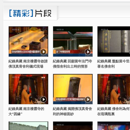
紀錄典藏 南京棲霞寺啟請
紀錄典藏 回顧當年法門寺
紀錄典藏 盤點當今世
佛頂真骨舍利儀式現場
佛指舍利出土時的情形
著名佛舍利
紀錄典藏 南京棲霞寺的
紀錄典藏 揭開佛頂真骨舍
紀錄典藏 佛舍利為何
大“因緣”
利的神秘面紗
在琉璃瓶裏