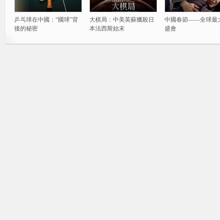
乒乓球在中國：“國球”背
大棋局：中美英蘇獵殺日
中國春節——全球最
後的秘密
本法西斯始末
盛會