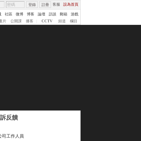
客服
設為首頁
登錄
註冊
城
社區
微博
博客
論壇
訪談
郵箱
游戲
畫片
公開課
播客
|
CCTV
頻道
欄目
訴反饋
公司工作人員