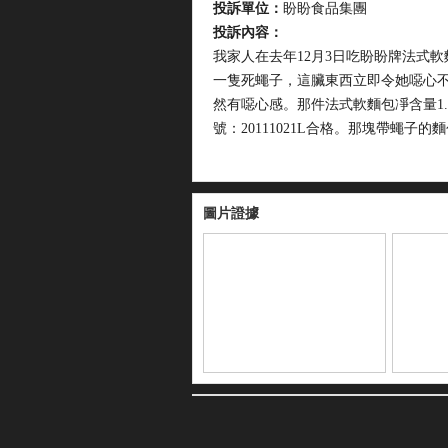
投訴單位：
盼盼食品集團
投訴內容：
我家人在去年12月3日吃盼盼牌法式
一隻死蠅子，這臟東西立即令她噁心
然有噁心感。那件法式軟麵包凈含量1.
號：20111021L合格。那塊帶蠅子
圖片證據