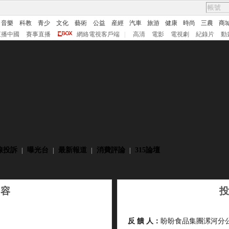
音樂
科教
青少
文化
藝術
公益
産經
汽車
旅游
健康
時尚
三農
商
直播中國
賽事直播
網絡電視客戶端
|
高清
電影
電視劇
紀錄片
動
線投訴
曝光台
最新報道
消費評論
315論壇
|
|
|
|
內容
投
反 饋 人：
盼盼食品集團漯河分