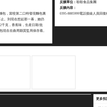
反饋單位：
盼盼食品集團
反饋內容：
軟麵包，當咬第二口時發現麵包裏
0395-8885999電話接線人
不止。到現在想起那一幕，她仍
2千克，香蕉味，生産日期/批
的麵包現在在曲周縣質監局保存着。
更多投