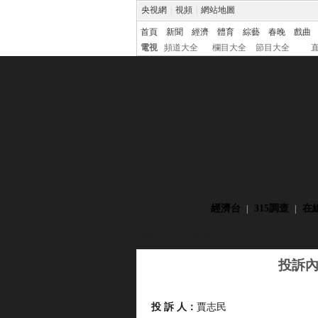
央視網
|
視頻
|
網站地圖
首頁
新聞
經濟
體育
綜藝
春晚
戲曲
電視
頻道大全
欄目大全
節目大全
經濟台
315調查
在
|
|
投訴列表 >>
食品飲料
投訴
投 訴 人：
賈志民