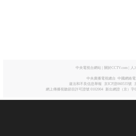
中央電視台網站
|
關於CCTV.com
|
人
中央廣播電視總台 中國網絡電
違法和不良信息舉報
京ICP證060535號
網上傳播視聽節目許可證號 0102004
新出網證（京）字0