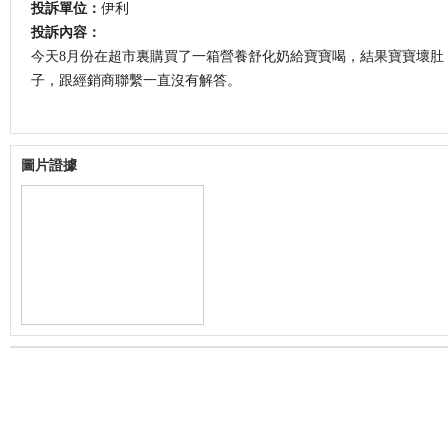
投訴單位：
伊利
投訴內容：
今天8月份在超市裏購買了一箱營養舒化奶給寶寶喝，結果寶寶壞肚
子，跟經銷商聯繫一直沒有解答。
圖片證據