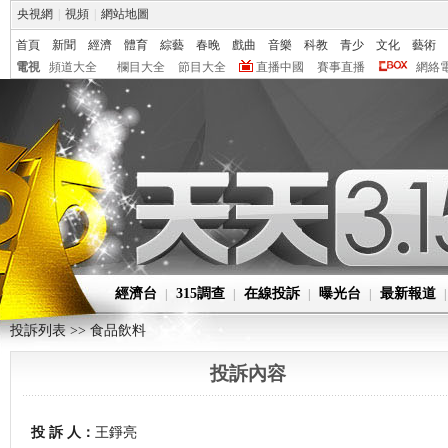
央視網
|
視頻
|
網站地圖
首頁
新聞
經濟
體育
綜藝
春晚
戲曲
音樂
科教
青少
文化
藝術
電視
頻道大全
欄目大全
節目大全
直播中國
賽事直播
網絡
經濟台
315調查
在線投訴
曝光台
最新報道
|
|
|
|
投訴列表 >>
食品飲料
投訴內容
投 訴 人：
王錚亮