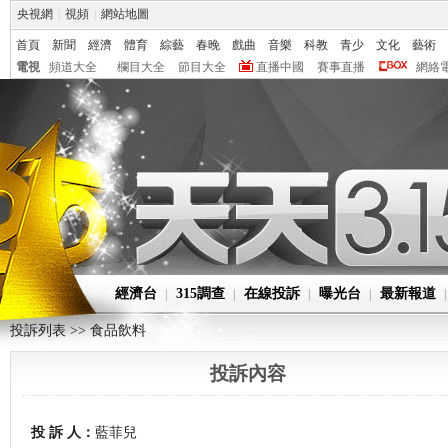
央視網
|
視頻
|
網站地圖
首頁
新聞
經濟
體育
綜藝
春晚
戲曲
音樂
科教
青少
文化
藝術
電視
頻道大全
欄目大全
節目大全
直播中國
賽事直播
網絡
經濟台
315調查
在線投訴
曝光台
最新報道
|
|
|
|
投訴列表 >>
食品飲料
投訴內容
投 訴 人：
藍菲兒