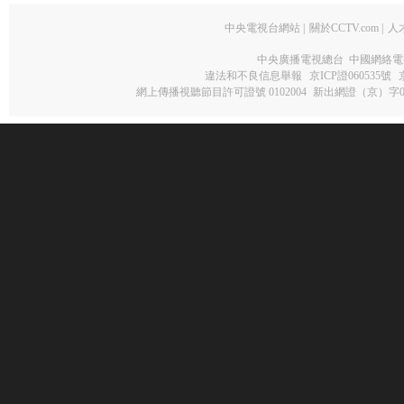
中央電視台網站
|
關於CCTV.com
|
人
中央廣播電視總台 中國網絡電
違法和不良信息舉報
京ICP證060535號
網上傳播視聽節目許可證號 0102004
新出網證（京）字0