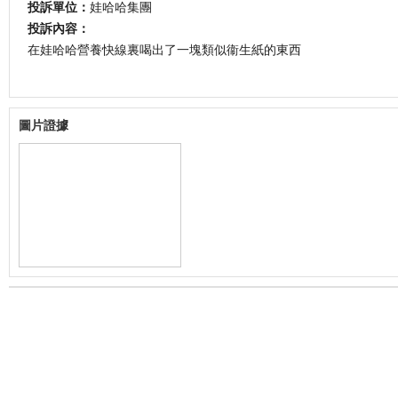
投訴單位：
娃哈哈集團
投訴內容：
在娃哈哈營養快線裏喝出了一塊類似衞生紙的東西
圖片證據