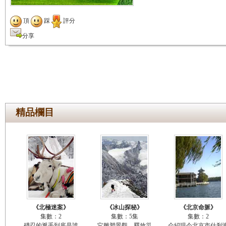
頂
踩
評分
分享
精品欄目
《北極迷案》
《冰山探秘》
《北京命脈》
集數：2
集數：5集
集數：2
殘忍的兇手到底是誰
它雕塑景觀、釋放災
介紹現今北京市什剎