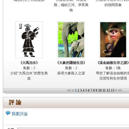
難，補給江河、孕育萬
的熱鬧景象
物
《大禹治水》
《大象的隱秘生活》
《滇金絲猴生存之謎
集數：2
集數：2
集數：3集
介紹“大禹治水”的歷史典
探尋大象殺人之謎
帶您了解滇金絲猴的
故
活習性和生存環境
<<
<
1
2
3
4
5
6
7
8
9
10
11
12
13
>
>>
評 論
我要評論