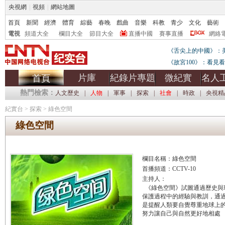
央視網
|
視頻
|
網站地圖
首頁
新聞
經濟
體育
綜藝
春晚
戲曲
音樂
科教
青少
文化
藝術
電視
頻道大全
欄目大全
節目大全
直播中國
賽事直播
網絡
《舌尖上的中國》：
《故宮100》：看見
片庫
紀錄片專題
微紀實
名人
首頁
熱門檢索：
人文歷史
|
人物
|
軍事
|
探索
|
社會
|
時政
|
央視精
紀實台
>
探索
>
綠色空間
綠色空間
欄目名稱：綠色空間
首播頻道：CCTV-10
主持人：
《綠色空間》試圖通過歷史與
保護過程中的經驗與教訓，通
是提醒人類要自覺尊重地球上
努力讓自己與自然更好地相處