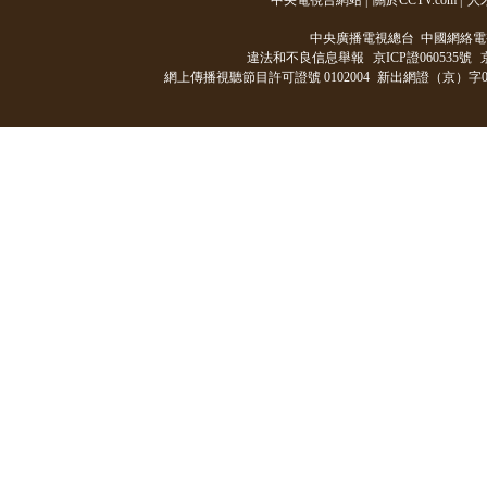
中央電視台網站
|
關於CCTV.com
|
人
中央廣播電視總台 中國網絡電
違法和不良信息舉報
京ICP證060535號
網上傳播視聽節目許可證號 0102004
新出網證（京）字0