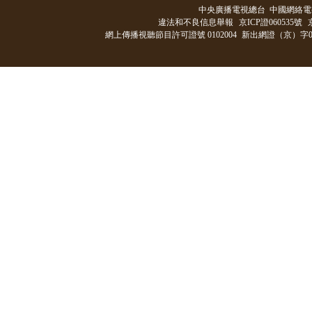
中央廣播電視總台 中國網絡電
違法和不良信息舉報
京ICP證060535號
網上傳播視聽節目許可證號 0102004
新出網證（京）字0