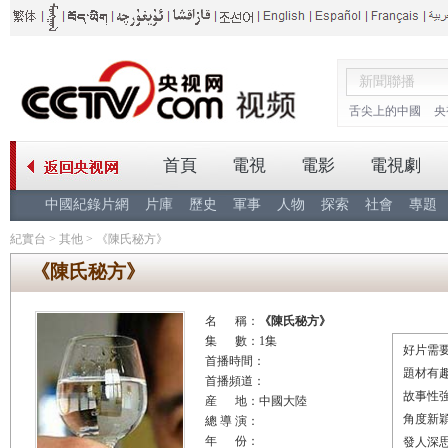
舌尖上的中國
央
首頁
電視
電影
電視劇
中國紀錄片網
片庫
歷史
軍事
人物
探索
社會
專題
紀實台
>
其他
>
《陳氏秘方》
《陳氏秘方》
名 稱：
《陳氏秘方》
集 數：1集
好片需要
首播時間：
題材有
首播頻道：
故事性
産 地：中國大陸
角度新
總 導 演：
年 份：
發人深