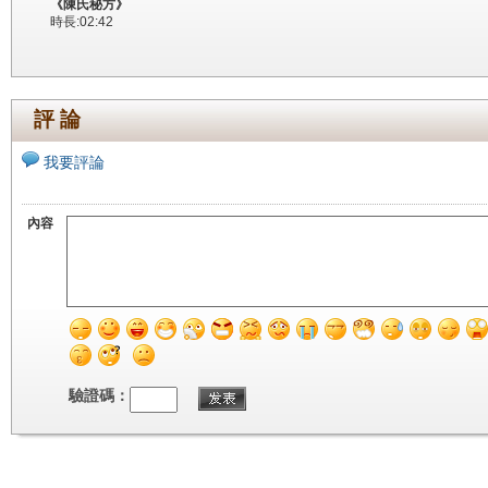
《陳氏秘方》
時長:02:42
評 論
我要評論
內容
驗證碼：