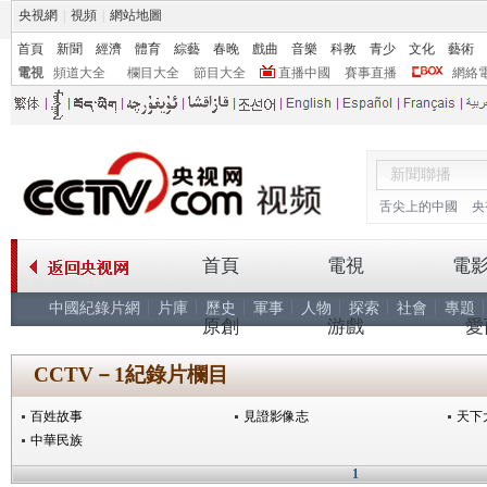
央視網
|
視頻
|
網站地圖
首頁
新聞
經濟
體育
綜藝
春晚
戲曲
音樂
科教
青少
文化
藝術
電視
頻道大全
欄目大全
節目大全
直播中國
賽事直播
網絡
舌尖上的中國
央
首頁
電視
電
中國紀錄片網
片庫
歷史
軍事
人物
探索
社會
專題
原創
游戲
愛
CCTV－1紀錄片欄目
百姓故事
見證影像志
天下
中華民族
1