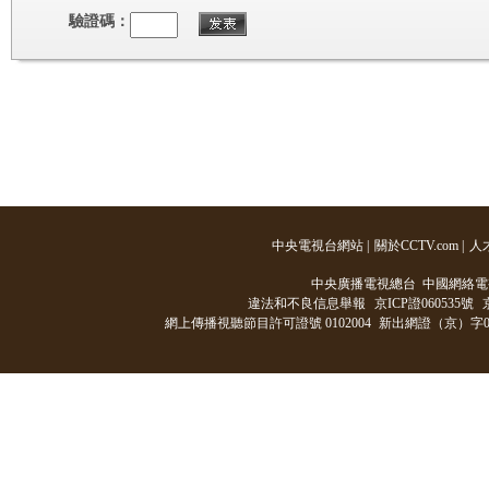
驗證碼：
中央電視台網站
|
關於CCTV.com
|
人
中央廣播電視總台 中國網絡電
違法和不良信息舉報
京ICP證060535號
網上傳播視聽節目許可證號 0102004
新出網證（京）字0