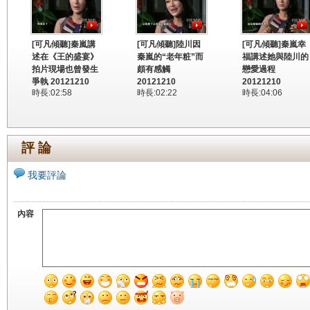
[可凡傾聽]秦嵐講
[可凡傾聽]陸川因
[可凡傾聽]秦嵐幸
述在《王的盛宴》
秦嵐的“老年粧”而
福講述她與陸川的
拍片現場也曾發生
頗有感觸
戀愛過程
爭執 20121210
20121210
20121210
時長:02:58
時長:02:22
時長:04:06
評 論
我要評論
內容