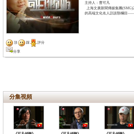
主持人：曹可凡
上海文廣新聞傳媒集團(SMG)
的高端文化名人訪談類欄目—
頂
踩
評分
分享
分集視頻
《可凡傾聽》
《可凡傾聽》
《可凡傾聽》