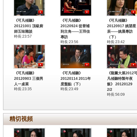
《可凡傾聽》
《可凡傾聽》
《可凡傾聽》
20121001 頂級廚
20120924 從替補
20120917 姚望星
師五味雜談
到主角——王羽佳
辰——姚晨專訪
時長:23:57
專訪
（下）
時長:23:56
時長:23:42
《可凡傾聽》
《可凡傾聽》
《龍圖大展2012
20120903 三個男
20120114 2011年
凡傾聽特製年夜
人一桌菜
度盤點（下）
飯》 20120129
時長:23:35
時長:23:49
2/2
時長:56:09
精切視頻