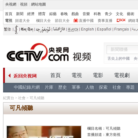
央視網
|
視頻
|
網站地圖
首頁
新聞
經濟
體育
綜藝
春晚
戲曲
音樂
科教
青少
文化
藝術
電視
頻道大全
欄目大全
節目大全
直播中國
賽事直播
網絡
舌尖上的中國
央
首頁
電視
電影
電視劇
中國紀錄片網
片庫
歷史
軍事
人物
探索
社會
專題
紀實台
>
社會
>
可凡傾聽
可凡傾聽
欄目名稱：可凡傾聽
首播頻道：東方衛視