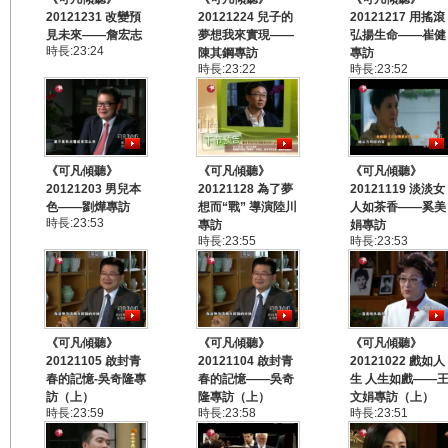
20121231 改變預
20121224 兒子的
20121217 用搖滾
見未來——詹宏志
夢想我來實現——
弘揚生命——崔健
時長:23:24
陳其鋼專訪
專訪
時長:23:22
時長:23:52
《可凡傾聽》
《可凡傾聽》
《可凡傾聽》
20121203 男兒本
20121128 為了夢
20121119 淡淡女
色——劉燁專訪
想而“戰” 導演陸川
人如茶香——奚美
時長:23:53
專訪
娟專訪
時長:23:55
時長:23:53
《可凡傾聽》
《可凡傾聽》
《可凡傾聽》
20121105 啟封青
20121104 啟封青
20121022 戲如人
春的記憶-吳奇隆專
春的記憶——吳奇
生 人生如戲——
訪（上）
隆專訪（上）
文娟專訪（上）
時長:23:59
時長:23:58
時長:23:51