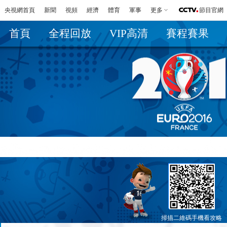
央視網首頁
新聞
視頻
經濟
體育
軍事
更多
節目官網
首頁
全程回放
VIP高清
賽程賽果
掃描二維碼手機看攻略