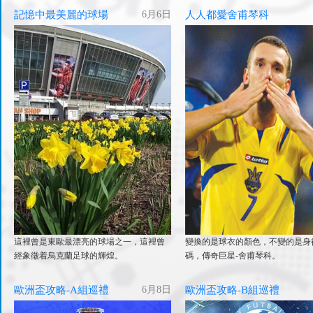
記憶中最美麗的球場
6月6日
人人都愛舍甫琴科
這裡曾是東歐最漂亮的球場之一，這裡曾
變換的是球衣的顏色，不變的是身
經象徵着烏克蘭足球的輝煌。
碼，傳奇巨星-舍甫琴科。
歐洲盃攻略-A組巡禮
6月8日
歐洲盃攻略-B組巡禮