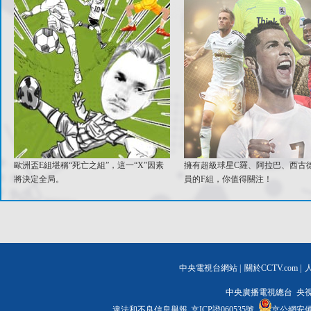
歐洲盃E組堪稱“死亡之組”，這一“X”因素
擁有超級球星C羅、阿拉巴、西古
將決定全局。
員的F組，你值得關注！
中央電視台網站
|
關於CCTV.com
|
中央廣播電視總台 央
違法和不良信息舉報
京ICP證060535號
京公網安備 1