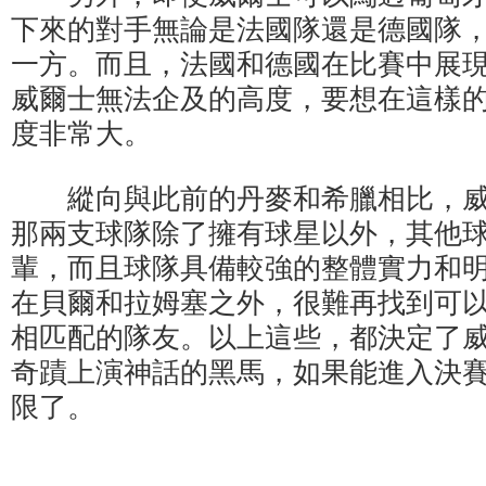
下來的對手無論是法國隊還是德國隊
一方。而且，法國和德國在比賽中展
威爾士無法企及的高度，要想在這樣
度非常大。
縱向與此前的丹麥和希臘相比，威
那兩支球隊除了擁有球星以外，其他
輩，而且球隊具備較強的整體實力和
在貝爾和拉姆塞之外，很難再找到可
相匹配的隊友。以上這些，都決定了
奇蹟上演神話的黑馬，如果能進入決
限了。