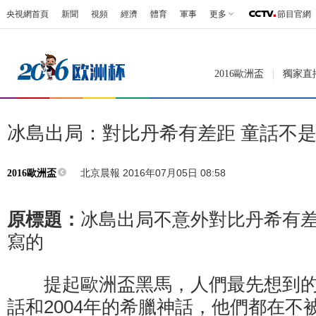
央視網首頁
新聞
視頻
經濟
體育
軍事
更多
節目官網
2016歐洲盃
獨家直
冰島出局：對比丹希有差距 童話不
北京晨報 2016年07月05日 08:58
2016歐洲盃
原標題：
冰島出局不意外對比丹希有差
寫的
提起歐洲盃黑馬，人們最先想到的是
話和2004年的希臘神話，他們都在不