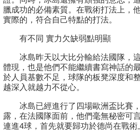
臘成功的必備素質。在戰術打法上，
實際的，符合自己特點的打法。
有不同 實力欠缺弱點明顯
冰島昨天以大比分輸給法國隊，這
體現，也是他們不能繼續書寫神話的
於人員基數不足，球隊的板凳深度和
越深入就越力不從心。
冰島已經進行了四場歐洲盃比賽，
露，在法國隊面前，他們毫無秘密可
連進4球，首先就要歸功於德尚在戰術