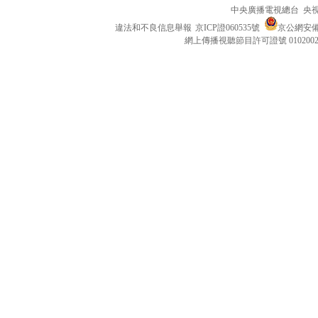
中央廣播電視總台 央
違法和不良信息舉報
京ICP證060535號
京公網安備 1
網上傳播視聽節目許可證號 010200