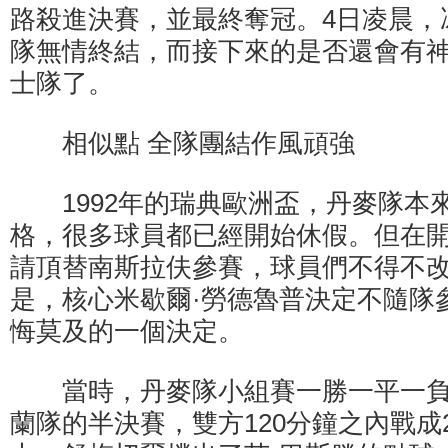
路殺進決賽，並最終奪冠。4日凌晨，
隊無情終結，而接下來的是否還會有
士隊了。
相似點 全隊團結作風頑強
1992年的瑞典歐洲盃，丹麥隊本
格，很多球員都已經開始休假。但在
請頂替南斯拉伕參賽，球員們不得不
是，核心米歇爾·勞德魯普決定不隨隊
悔莫及的一個決定。
當時，丹麥隊小組賽一勝一平一負
蘭隊的半決賽，雙方120分鐘之內戰成