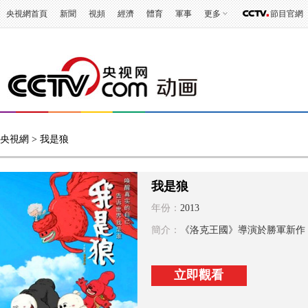
央視網首頁
新聞
視頻
經濟
體育
軍事
更多
節目官網
央視網
> 我是狼
我是狼
年份：
2013
簡介：
《洛克王國》導演於勝軍新作
立即觀看