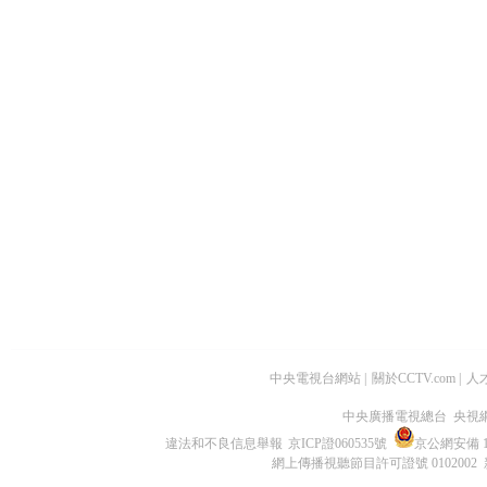
中央電視台網站
|
關於CCTV.com
|
人
中央廣播電視總台 央視
違法和不良信息舉報
京ICP證060535號
京公網安備 11
網上傳播視聽節目許可證號 0102002