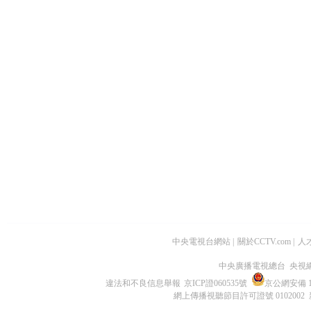
中央電視台網站
|
關於CCTV.com
|
人
中央廣播電視總台 央視
違法和不良信息舉報
京ICP證060535號
京公網安備 11
網上傳播視聽節目許可證號 0102002