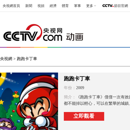
央視網首頁
新聞
視頻
經濟
體育
軍事
更多
節目官網
央視網
> 跑跑卡丁車
跑跑卡丁車
年份：
2009
簡介：
《跑跑卡丁車》僅僅一次有效
都不能掉以輕心，可以在繁華的城鎮、
立即觀看