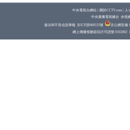
中央電視台網站
|
關於CCTV.com
|
人
中央廣播電視總台 央視
違法和不良信息舉報
京ICP證060535號
京公網安備 11
網上傳播視聽節目許可證號 0102002