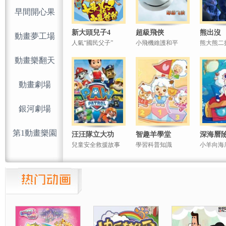
早間開心果
新大頭兒子4
超級飛俠
熊出沒
動畫夢工場
人氣“國民父子”
小飛機維護和平
熊大熊二
動畫樂翻天
動畫劇場
銀河劇場
第1動畫樂園
汪汪隊立大功
智趣羊學堂
深海曆
兒童安全救援故事
學習科普知識
小羊向海