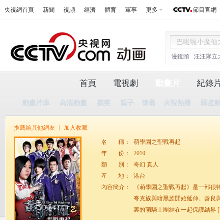
央視網首頁
新聞
視頻
經濟
體育
軍事
更多
節目官網
漫鏡頭
汪汪隊立
首頁
電視劇
動畫片
紀錄
動畫片庫
高清動畫
搞笑
親子
懷舊
央視熱播
國産
推薦給其他網友
丨
加入收藏
名
稱：
萌學園之聖戰再起
年
份：
2010
類
別：
奇幻 真人
産
地：
港台
內容簡介：
《萌學園之聖戰再起》是一部很
夸克族與暗黑族開始延伸。善良
裏的萌騎士團結在一起保護結界