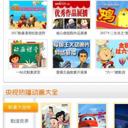
2017動畫暑期狂歡派對
核心價值觀作品展播
2017十二生肖之“雞
一站式動畫課堂
愛國主義動畫片展播
“六一”總動員
動畫大放映
動漫世界