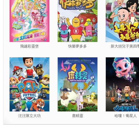
飛越彩靈堡
快樂夢多多
新大頭兒子第四
汪汪隊立大功
鹿精靈
哈嘍！葡星人