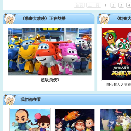
首頁
上一頁
1
2
3
4
《動畫大放映》正在熱播
《動畫
超級飛俠3
開心超人之英
我們都在看