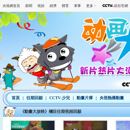
央視網首頁
新聞
視頻
經濟
體育
軍事
更多
節目官網
首頁
|
往期回顧
|
CCTV-少兒
|
動畫片庫
|
央視熱播動畫
《動畫大放映》欄目往期視頻回顧