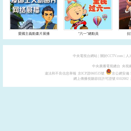
愛國主義動畫片展播
“六一”總動員
抗
中央電視台網站
|
關於CCTV.com
|
人
中央廣播電視總台 央視
違法和不良信息舉報
京ICP證060535號
京公網安備 11
網上傳播視聽節目許可證號 0102002