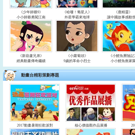
《少年師爺9》
《哈嘍！葡星人》
《鹿精靈》
小小師爺勇闖江南
外星學霸來地球
讓中國故事感動
《新葫蘆兄弟》
《小蘿蔔頭》
《小鯉魚曆險記
經典動畫傳奇繼續
9歲的革命小烈士
小小鯉魚救家
動畫台精彩策劃專題
2017動畫暑期狂歡派對
核心價值觀作品展播
2