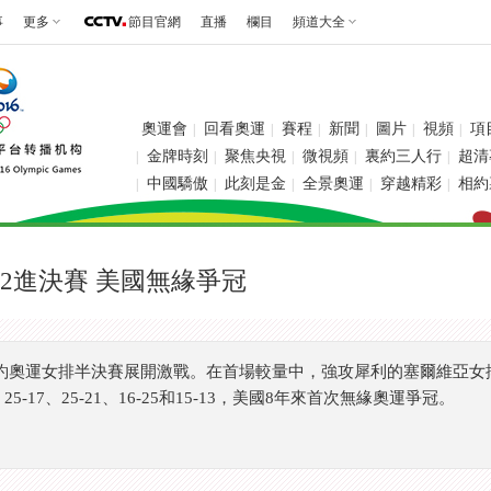
事
更多
節目官網
直播
欄目
頻道大全
奧運會
回看奧運
賽程
新聞
圖片
視頻
項
|
|
|
|
|
|
金牌時刻
聚焦央視
微視頻
裏約三人行
超清
|
|
|
|
|
中國驕傲
此刻是金
全景奧運
穿越精彩
相約
|
|
|
|
|
-2進決賽 美國無緣爭冠
約奧運女排半決賽展開激戰。在首場較量中，強攻犀利的塞爾維亞女排
-17、25-21、16-25和15-13，美國8年來首次無緣奧運爭冠。