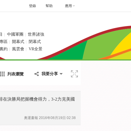
登錄
幫助
應用
目
中國軍團
世界諸強
|
|
專區
開幕式
閉幕式
|
|
裏約
風雲會
VR全景
|
|
列表瀏覽
我要分享
在決勝局把握機會得力，3-2力克美國
奧運畫報
2016年08月19日 02:38