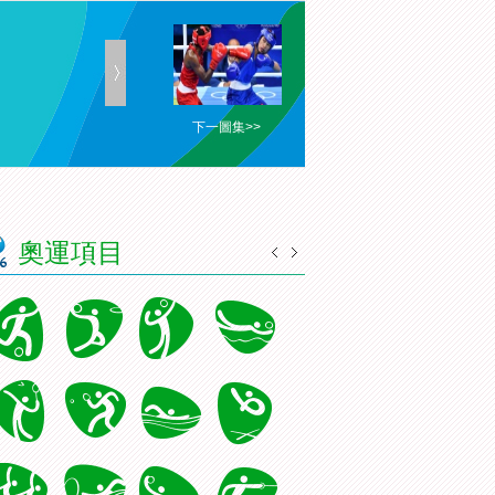
下一圖集>>
奧運項目