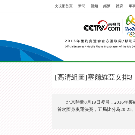
央視網首頁
新聞
視頻
經濟
體育
軍
[高清組圖]塞爾維亞女排3
北京時間8月19日凌晨，2016年裏
首次躋身奧運決賽，五局比分為20-25、25