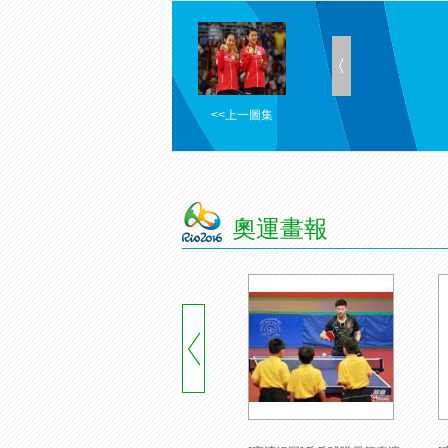
<<上一圖集
奧運畫報